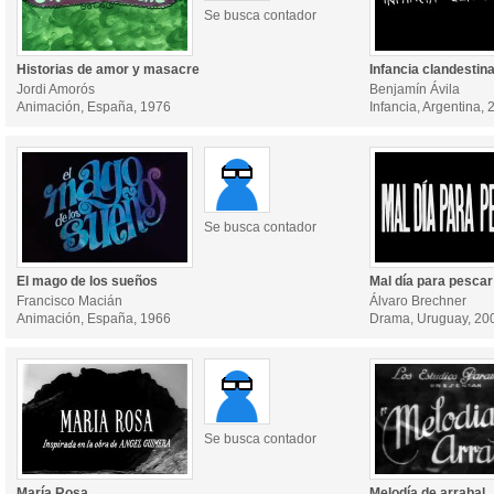
Se busca contador
Historias de amor y masacre
Infancia clandestin
Jordi Amorós
Benjamín Ávila
Animación, España, 1976
Infancia, Argentina, 
Se busca contador
El mago de los sueños
Mal día para pescar
Francisco Macián
Álvaro Brechner
Animación, España, 1966
Drama, Uruguay, 20
Se busca contador
María Rosa
Melodía de arrabal