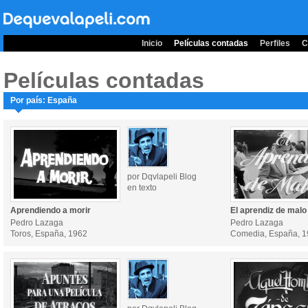
Inicio
Películas contadas
Perfiles
C
Películas contadas
Por país: España
por Dqvlapeli Blog
en texto
Aprendiendo a morir
El aprendiz de malo
Pedro Lazaga
Pedro Lazaga
Toros, España, 1962
Comedia, España, 