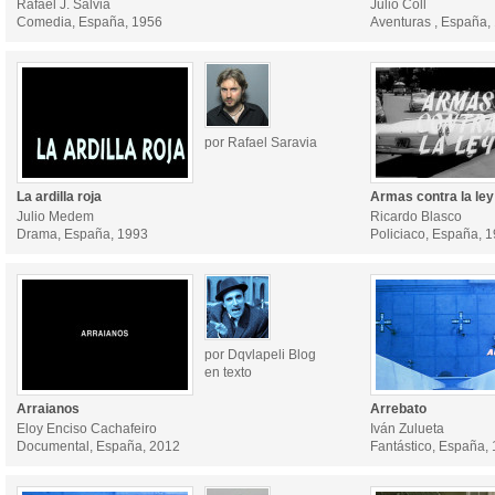
Rafael J. Salvia
Julio Coll
Comedia, España, 1956
Aventuras , España,
por Rafael Saravia
La ardilla roja
Armas contra la ley
Julio Medem
Ricardo Blasco
Drama, España, 1993
Policiaco, España, 
por Dqvlapeli Blog
en texto
Arraianos
Arrebato
Eloy Enciso Cachafeiro
Iván Zulueta
Documental, España, 2012
Fantástico, España,