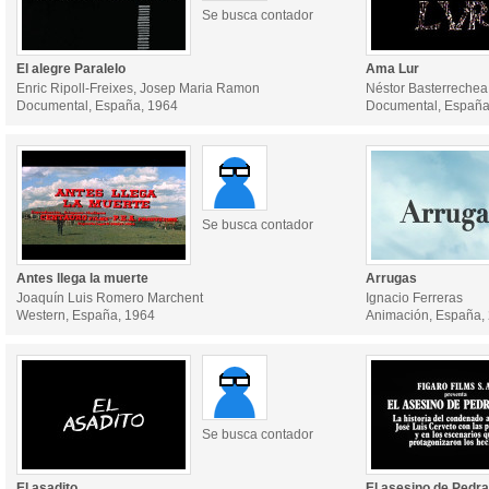
Se busca contador
El alegre Paralelo
Ama Lur
Enric Ripoll-Freixes, Josep Maria Ramon
Néstor Basterrechea
Documental, España, 1964
Documental, España
Se busca contador
Antes llega la muerte
Arrugas
Joaquín Luis Romero Marchent
Ignacio Ferreras
Western, España, 1964
Animación, España,
Se busca contador
El asadito
El asesino de Pedr