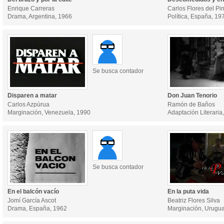
Enrique Carreras
Carlos Flores del Pi
Drama, Argentina, 1966
Política, España, 19
Se busca contador
Disparen a matar
Don Juan Tenorio
Carlos Azpúrua
Ramón de Baños
Marginación, Venezuela, 1990
Adaptación Literaria
Se busca contador
En el balcón vacío
En la puta vida
Jomí García Ascot
Beatriz Flores Silva
Drama, España, 1962
Marginación, Urugua