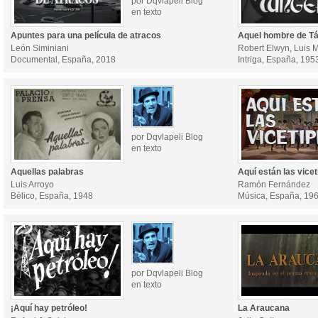
por Dqvlapeli Blog
en texto
Apuntes para una película de atracos
Aquel hombre de T
León Siminiani
Robert Elwyn, Luis 
Documental, España, 2018
Intriga, España, 195
por Dqvlapeli Blog
en texto
Aquellas palabras
Aquí están las vicet
Luis Arroyo
Ramón Fernández
Bélico, España, 1948
Música, España, 19
por Dqvlapeli Blog
en texto
¡Aquí hay petróleo!
La Araucana