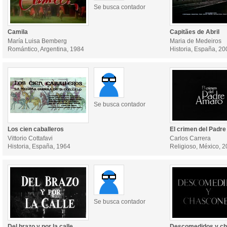
Se busca contador
Camila
Capitães de Abril
María Luisa Bemberg
Maria de Medeiros
Romántico, Argentina, 1984
Historia, España, 20
Se busca contador
Los cien caballeros
El crimen del Padr
Vittorio Cottafavi
Carlos Carrera
Historia, España, 1964
Religioso, México, 
Se busca contador
Del brazo y por la calle
Descomedidos y c