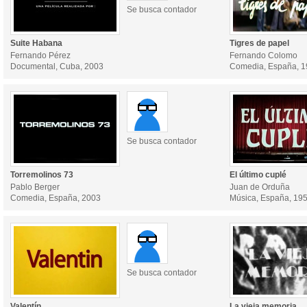
Se busca contador
Suite Habana
Tigres de papel
Fernando Pérez
Fernando Colomo
Documental, Cuba, 2003
Comedia, España, 
Se busca contador
Torremolinos 73
El último cuplé
Pablo Berger
Juan de Orduña
Comedia, España, 2003
Música, España, 19
Se busca contador
Valentín
La vieja memoria