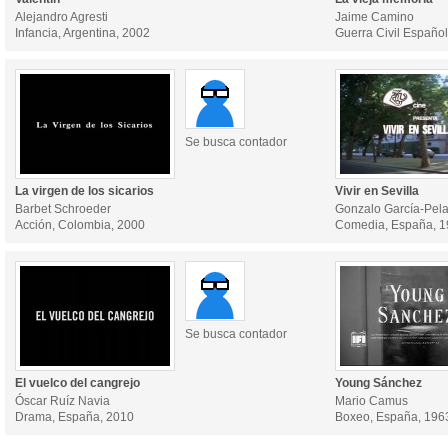
Alejandro Agresti
Jaime Camino
Infancia, Argentina, 2002
Guerra Civil Españo
Se busca contador
La virgen de los sicarios
Vivir en Sevilla
Barbet Schroeder
Gonzalo García-Pel
Acción, Colombia, 2000
Comedia, España, 
Se busca contador
El vuelco del cangrejo
Young Sánchez
Óscar Ruíz Navia
Mario Camus
Drama, España, 2010
Boxeo, España, 196