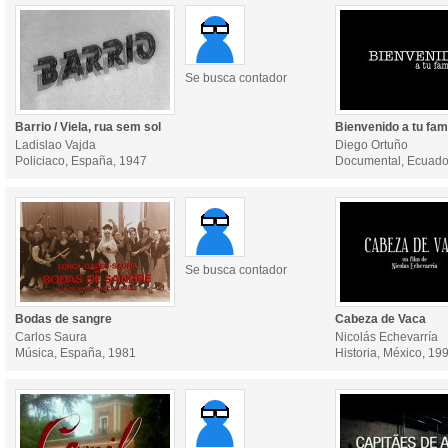
Se busca contador
Barrio / Viela, rua sem sol
Bienvenido a tu fami
Ladislao Vajda
Diego Ortuño
Policiaco, España, 1947
Documental, Ecuado
Se busca contador
Bodas de sangre
Cabeza de Vaca
Carlos Saura
Nicolás Echevarría
Música, España, 1981
Historia, México, 19