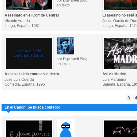
por Dqvlapeli Blog
en texto
Asesinato en el Comité Central
El asesino no está 
Vicente Aranda
Jesús García de Du
Intriga, España, 1981
Intriga, España, 197
por Dqvlapeli Blog
en texto
Así en el cielo como en la tierra
Así es Madrid
José Luis Cuerda
Luis Marquina
Comedia, España, 1995
Sainete, España, 19
3
En el Canon: Se busca contador