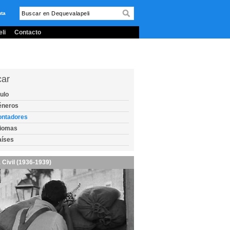
nta
li
Contacto
car
tulo
éneros
ontadores
diomas
aíses
 Civil (1936-1939)