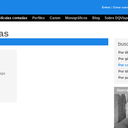
Entrar
|
Crear cue
lículas contadas
Perfiles
Canon
Monográficos
Blog
Sobre DQVlape
as
bus
Por tí
Por g
Por c
Por i
laga
Por p
Guerra