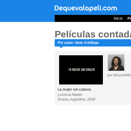
Inicio
Pe
Películas contad
Por autor: Idoia Arbillaga
por Idoia Arbil
La mujer sin cabeza
Lucrecia Martel
Drama, Argentina, 2008