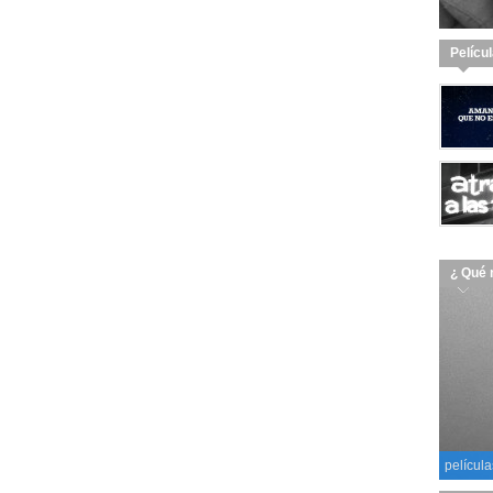
Pelícu
¿ Qué 
película