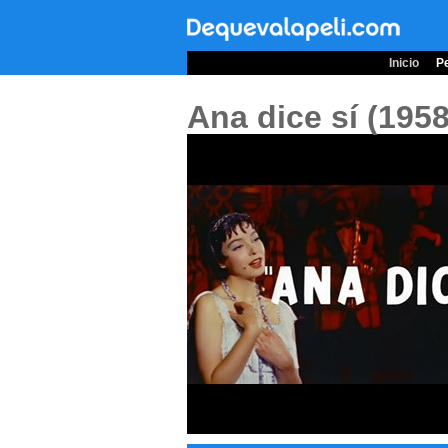
Inicio
Pe
Ana dice sí (195