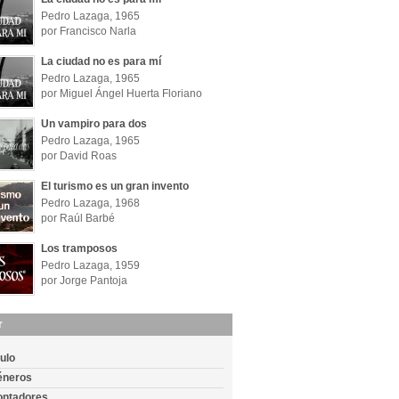
Pedro Lazaga, 1965
por Francisco Narla
La ciudad no es para mí
Pedro Lazaga, 1965
por Miguel Ángel Huerta Floriano
Un vampiro para dos
Pedro Lazaga, 1965
por David Roas
El turismo es un gran invento
Pedro Lazaga, 1968
por Raúl Barbé
Los tramposos
Pedro Lazaga, 1959
por Jorge Pantoja
r
tulo
éneros
ontadores