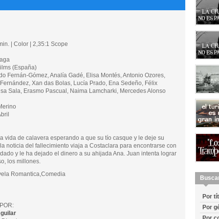
in. | Color | 2,35:1 Scope
zaga
lms (España)
 Fernán-Gómez, Analía Gadé, Elisa Montés, Antonio Ozores,
 Fernández, Xan das Bolas, Lucía Prado, Ena Sedeño, Félix
Luisa Sala, Erasmo Pascual, Naima Lamcharki, Mercedes Alonso
Merino
bril
a vida de calavera esperando a que su tío casque y le deje su
a noticia del fallecimiento viaja a Costaclara para encontrarse con
dado y le ha dejado el dinero a su ahijada Ana. Juan intenta lograr
o, los millones.
ela Romantica,Comedia
Busca
Por tí
POR:
Por g
guilar
Por c