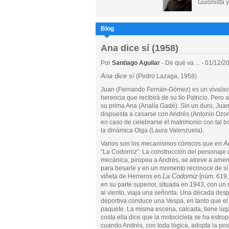
Guionista y
Blog
Ana dice sí (1958)
Por
Santiago Aguilar
- De qué va ... - 01/12/2
Ana dice sí
(Pedro Lazaga, 1958)
Juan (Fernando Fernán-Gómez) es un vivalavi
herencia que recibirá de su tío Patricio. Pero
su prima Ana (Analía Gadé). Sin un duro, Juan
dispuesta a casarse con Andrés (Antonio Ozore
en caso de celebrarse el matrimonio con tal b
la dinámica Olga (Laura Valenzuela).
A
Varios son los mecanismos cómicos que en
“La Codorniz”. La construcción del personaje
mecánica, piropea a Andrés, se atreve a amen
para besarle y en un momento reconoce de sí
La Codorniz
viñeta de Herreros en
[núm. 619,
en su parte superior, situada en 1943, con un
al viento, viaja una señorita. Una década desp
deportiva conduce una Vespa, en tanto que el 
paquete. La misma escena, calcada, tiene lu
costa ella dice que la motocicleta se ha estro
cuando Andrés, con toda lógica, adopta la pos