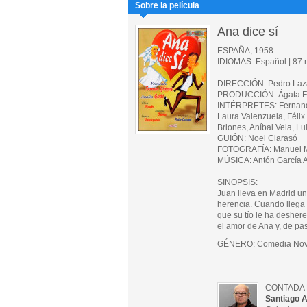
Sobre la película
Ana dice sí
ESPAÑA, 1958
IDIOMAS: Español | 87 m
DIRECCIÓN: Pedro La
PRODUCCIÓN: Ágata Fi
INTÉRPRETES: Fernando
Laura Valenzuela, Félix
Briones, Aníbal Vela, 
GUIÓN: Noel Clarasó
FOTOGRAFÍA: Manuel 
MÚSICA: Antón García A
SINOPSIS:
Juan lleva en Madrid un
herencia. Cuando llega l
que su tío le ha deshere
el amor de Ana y, de pas
GÉNERO: Comedia Nov
CONTADA 
Santiago A