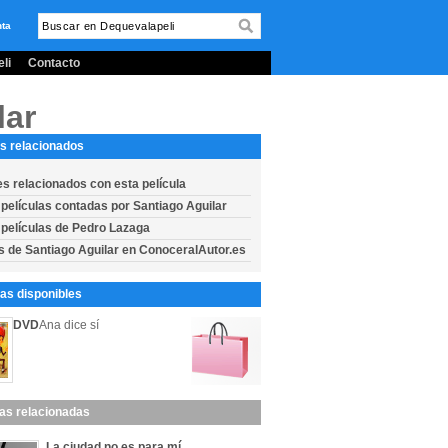
nta
li
Contacto
lar
s relacionados
es relacionados con esta película
 películas contadas por Santiago Aguilar
 películas de Pedro Lazaga
s de Santiago Aguilar en ConoceralAutor.es
s disponibles
DVD
Ana dice sí
las relacionadas
La ciudad no es para mí