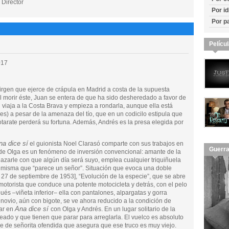
 Director
Por i
Por p
Pelícu
017
rgen que ejerce de crápula en Madrid a costa de la supuesta
 al morir éste, Juan se entera de que ha sido desheredado a favor de
 viaja a la Costa Brava y empieza a rondarla, aunque ella está
s) a pesar de la amenaza del tío, que en un codicilo estipula que
otarate perderá su fortuna. Además, Andrés es la presa elegida por
na dice sí
el guionista Noel Clarasó comparte con sus trabajos en
Guerra
 de Olga es un fenómeno de inversión convencional: amante de la
azarle con que algún día será suyo, emplea cualquier triquiñuela
 misma que “parece un señor”. Situación que evoca una doble
 27 de septiembre de 1953], “Evolución de la especie”, que se abre
 motorista que conduce una potente motocicleta y detrás, con el pelo
ués –viñeta inferior– ella con pantalones, alpargatas y gorra
novio, aún con bigote, se ve ahora reducido a la condición de
Ana dice sí
gar en
con Olga y Andrés. En un lugar solitario de la
peado y que tienen que parar para arreglarla. El vuelco es absoluto
e de señorita ofendida que asegura que ese truco es muy viejo.