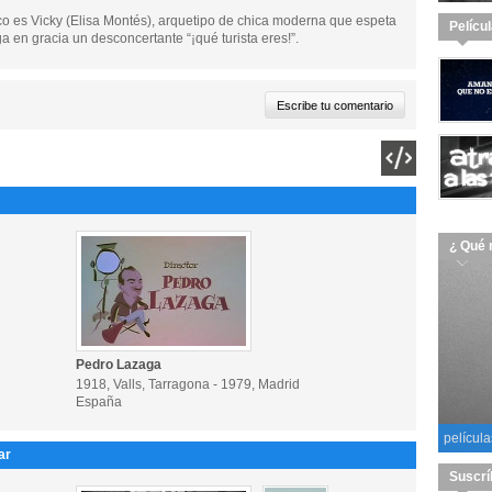
o es Vicky (Elisa Montés), arquetipo de chica moderna que espeta
Pelícu
en gracia un desconcertante “¡qué turista eres!”.
¿ Qué 
Pedro Lazaga
1918, Valls, Tarragona - 1979, Madrid
España
película
ar
Suscrí