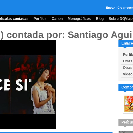
Entrar
|
Crear cue
lículas contadas
Perfiles
Canon
Monográficos
Blog
Sobre DQVlape
8)
contada por: Santiago Agui
Enlace
Perfil
Otras
Otras
Vídeo
Compra
Pelícu