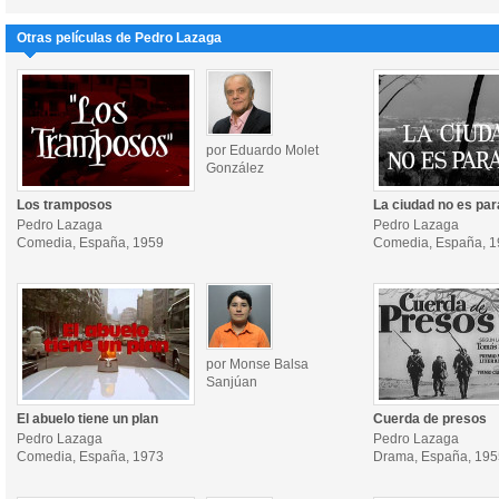
Otras películas de Pedro Lazaga
por Eduardo Molet
González
Los tramposos
La ciudad no es par
Pedro Lazaga
Pedro Lazaga
Comedia, España, 1959
Comedia, España, 
por Monse Balsa
Sanjúan
El abuelo tiene un plan
Cuerda de presos
Pedro Lazaga
Pedro Lazaga
Comedia, España, 1973
Drama, España, 195