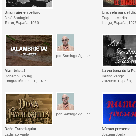
Una mujer en peligro
Una vela para el dia
José Santugini
Eugenio Martín
Terror, España, 1936
Intriga, España, 197
por Santiago Aguilar
Alambrista!
La verbena de la P
Robert M. Young
Benito Perojo
Emigración, Ee.uu., 1977
Zarzuela, España, 1
por Santiago Aguilar
Doña Francisquita
Númax presenta
Ladislao Vajda
Joaquín Jordá