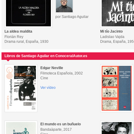
por Santiago Aguilar
La aldea maldita
Mi tío Jacinto
Florián Rey
Ladislao Vajda
Drama rural, España, 1930
Drama, España, 195
Libros de Santiago Aguilar en ConoceralAutor.es
Edgar Neville
Filmoteca Española, 2002
Cine
Ver vídeo
El mundo es un buñuelo
Bandaàparte, 2017