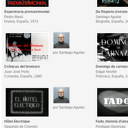
Experiencia prematrimonial
De Reparto (retrato
Pedro Masó
Santiago Aguilar
Drama, España, 1972
Biografía, España, 
por Santiago Aguilar
Crónicas del bromuro
Domingo de carnav
Juan José Porto
Edgar Neville
Comedia, España, 1980
Policiaco, España, 
por Santiago Aguilar
Hôtel électrique
Fado, historia d'um
Segundo de Chomón
Perdigao Queiroga