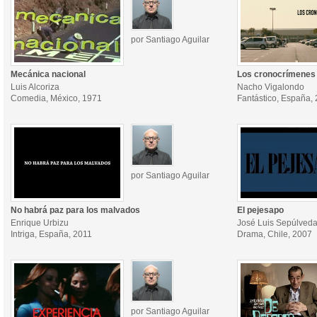
por Santiago Aguilar
Mecánica nacional
Los cronocrímenes
Luis Alcoriza
Nacho Vigalondo
Comedia, México, 1971
Fantástico, España,
por Santiago Aguilar
No habrá paz para los malvados
El pejesapo
Enrique Urbizu
José Luis Sepúlved
Intriga, España, 2011
Drama, Chile, 2007
por Santiago Aguilar