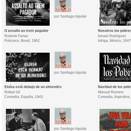
por Santiago Aguilar
O assalto ao trem pagador
Nosotros los pobre
Roberto Farias
Ismael Rodríguez
Policiaco, Brasil, 1962
Intriga, México, 1947
por Santiago Aguilar
Eloísa está debajo de un almendro
Navidad de los pob
Rafael Gil
Manuel Romero
Comedia, España, 1943
Comedia, Argentina,
por Santiago Aguilar