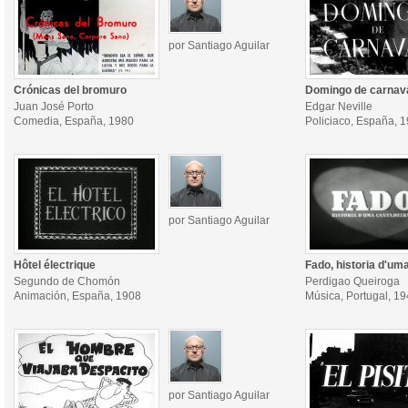
por Santiago Aguilar
Crónicas del bromuro
Domingo de carnav
Juan José Porto
Edgar Neville
Comedia, España, 1980
Policiaco, España, 
por Santiago Aguilar
Hôtel électrique
Fado, historia d'um
Segundo de Chomón
Perdigao Queiroga
Animación, España, 1908
Música, Portugal, 1
por Santiago Aguilar