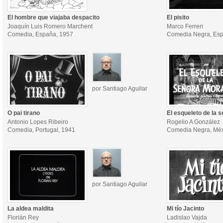
El hombre que viajaba despacito
El pisito
Joaquín Luis Romero Marchent
Marco Ferreri
Comedia, España, 1957
Comedia Negra, Esp
por Santiago Aguilar
O pai tirano
El esqueleto de la 
Antonio Lopes Ribeiro
Rogelio A González
Comedia, Portugal, 1941
Comedia Negra, Méx
por Santiago Aguilar
La aldea maldita
Mi tío Jacinto
Florián Rey
Ladislao Vajda