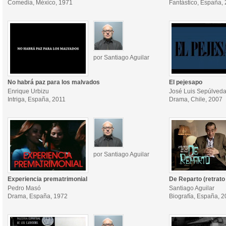
Comedia, México, 1971
Fantástico, España,
por Santiago Aguilar
No habrá paz para los malvados
El pejesapo
Enrique Urbizu
José Luis Sepúlved
Intriga, España, 2011
Drama, Chile, 2007
por Santiago Aguilar
Experiencia prematrimonial
De Reparto (retrato
Pedro Masó
Santiago Aguilar
Drama, España, 1972
Biografía, España, 