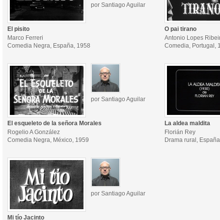
por Santiago Aguilar
El pisito
O pai tirano
Marco Ferreri
Antonio Lopes Ribei
Comedia Negra, España, 1958
Comedia, Portugal, 
por Santiago Aguilar
El esqueleto de la señora Morales
La aldea maldita
Rogelio A González
Florián Rey
Comedia Negra, México, 1959
Drama rural, España
por Santiago Aguilar
Mi tío Jacinto