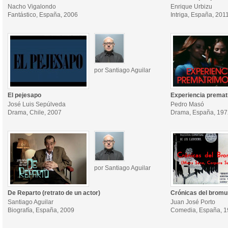
Nacho Vigalondo
Enrique Urbizu
Fantástico, España, 2006
Intriga, España, 201
por Santiago Aguilar
El pejesapo
Experiencia premat
José Luis Sepúlveda
Pedro Masó
Drama, Chile, 2007
Drama, España, 197
por Santiago Aguilar
De Reparto (retrato de un actor)
Crónicas del bromu
Santiago Aguilar
Juan José Porto
Biografía, España, 2009
Comedia, España, 