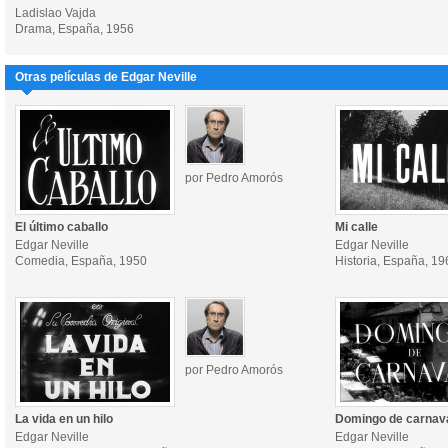
Ladislao Vajda
Drama, España, 1956
Otras películas de Edgar Neville
por Pedro Amorós
El último caballo
Mi calle
Edgar Neville
Edgar Neville
Comedia, España, 1950
Historia, España, 19
por Pedro Amorós
La vida en un hilo
Domingo de carnav
Edgar Neville
Edgar Neville