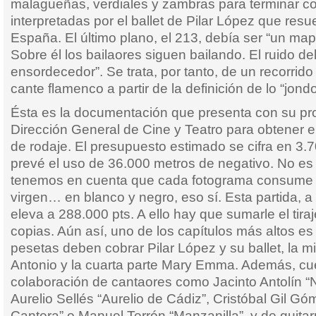
malagueñas, verdiales y zambras para terminar co
interpretadas por el ballet de Pilar López que res
España. El último plano, el 213, debía ser “un ma
Sobre él los bailaores siguen bailando. El ruido del
ensordecedor”. Se trata, por tanto, de un recorrido
cante flamenco a partir de la definición de lo “jondo
Ésta es la documentación que presenta con su pro
Dirección General de Cine y Teatro para obtener e
de rodaje. El presupuesto estimado se cifra en 3.
prevé el uso de 36.000 metros de negativo. No es 
tenemos en cuenta que cada fotograma consume e
virgen… en blanco y negro, eso sí. Esta partida, a
eleva a 288.000 pts. A ello hay que sumarle el tiraj
copias. Aún así, uno de los capítulos más altos es 
pesetas deben cobrar Pilar López y su ballet, la mi
Antonio y la cuarta parte Mary Emma. Además, cu
colaboración de cantaores como Jacinto Antolín “
Aurelio Sellés “Aurelio de Cádiz”, Cristóbal Gil Gó
Cantera” o Manuel Terrón “Manzanilla”, y de guitar