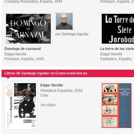
Comedia Romantica, España, 1945
Policiaco, España, 
por Santiago Aguilar
Domingo de carnaval
La torre de los siet
Edgar Neville
Edgar Neville
Policiaco, España, 1945
Fantástico, España,
Libros de Santiago Aguilar en ConoceralAutor.es
Edgar Neville
Filmoteca Española, 2002
Cine
Ver vídeo