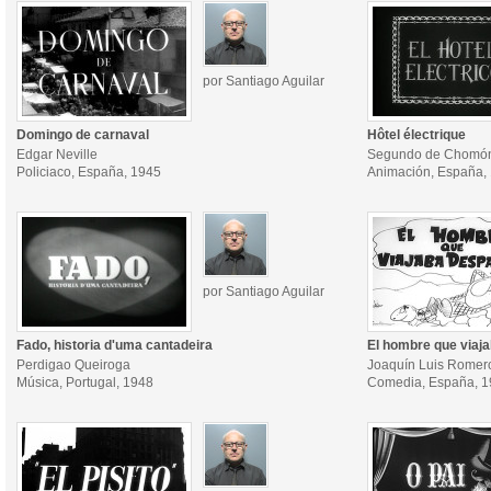
por Santiago Aguilar
Domingo de carnaval
Hôtel électrique
Edgar Neville
Segundo de Chomó
Policiaco, España, 1945
Animación, España,
por Santiago Aguilar
Fado, historia d'uma cantadeira
El hombre que viaj
Perdigao Queiroga
Joaquín Luis Romer
Música, Portugal, 1948
Comedia, España, 