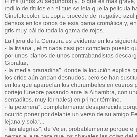
Films (unos 20 segundos) y, lo que es más grave, 
rodillo de títulos en el que se leía que la película
Cinefotocolor. La copia procede del negativo azul 
densos en los tonos de esta gama cromática y, en
gris muy pálido toda la gama de rojos.
La tijera de la Censura es evidente en los siguien
-"la liviana", eliminada casi por completo puesto q
por unos planos de unos contrabandistas descarga
Gibraltar,
-"la media granadina", donde la locución explica 
los críos aún andan desnudos, pero se han sustitu
en los que aparecían los churumbeles en cueros 
cortejo fúnebre pasando ante la Alhambra, con uno
sentaditos, muy formales) en primer término.
-"la petenera", completamente desaparecida porque
ocurrió poner por delante un verso de su amigo F
lejana y sola"...
-"las alegrías", de Vejer, probablemente porque el 
perras al aire para que los chavales las cojan del 