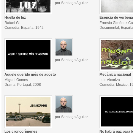
por Santiago Aguilar
Huella de luz
Esencia de verbena
Rafael Gil
Ernesto Giménez Ca
Comedia, España, 1942
Documental, España
por Santiago Aguilar
Aquele querido mês de agosto
Mecánica nacional
Miguel Gomes
Luis Alcoriza
Drama, Portugal, 2008
Comedia, México, 1
por Santiago Aguilar
Los cronocrímenes
No habrá paz para 