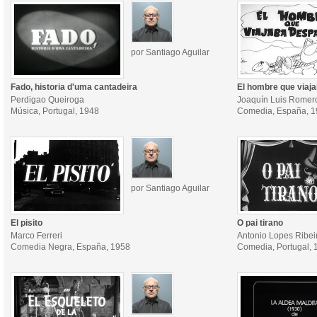
por Santiago Aguilar
Fado, historia d'uma cantadeira
El hombre que viaj
Perdigao Queiroga
Joaquín Luis Romer
Música, Portugal, 1948
Comedia, España, 
por Santiago Aguilar
El pisito
O pai tirano
Marco Ferreri
Antonio Lopes Ribei
Comedia Negra, España, 1958
Comedia, Portugal, 