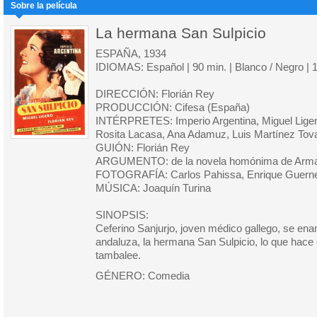
Sobre la película
La hermana San Sulpicio
ESPAÑA, 1934
IDIOMAS: Español | 90 min. | Blanco / Negro | 
DIRECCIÓN: Florián Rey
PRODUCCIÓN: Cifesa (España)
INTÉRPRETES: Imperio Argentina, Miguel Ligero
Rosita Lacasa, Ana Adamuz, Luis Martínez Tova
GUIÓN: Florián Rey
ARGUMENTO: de la novela homónima de Arman
FOTOGRAFÍA: Carlos Pahissa, Enrique Guern
MÚSICA: Joaquín Turina
SINOPSIS:
Ceferino Sanjurjo, joven médico gallego, se en
andaluza, la hermana San Sulpicio, lo que hace 
tambalee.
GÉNERO: Comedia