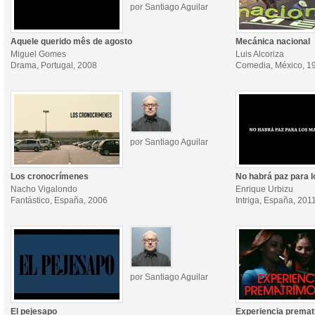
por Santiago Aguilar
Aquele querido mês de agosto
Mecánica nacional
Miguel Gomes
Luis Alcoriza
Drama, Portugal, 2008
Comedia, México, 1
por Santiago Aguilar
Los cronocrímenes
No habrá paz para 
Nacho Vigalondo
Enrique Urbizu
Fantástico, España, 2006
Intriga, España, 201
por Santiago Aguilar
El pejesapo
Experiencia premat