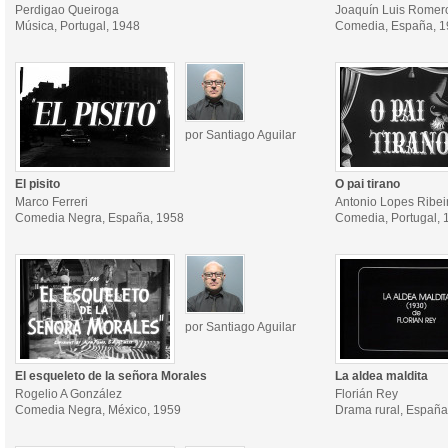
Perdigao Queiroga
Joaquín Luis Romer
Música, Portugal, 1948
Comedia, España, 
por Santiago Aguilar
El pisito
O pai tirano
Marco Ferreri
Antonio Lopes Ribei
Comedia Negra, España, 1958
Comedia, Portugal, 
por Santiago Aguilar
El esqueleto de la señora Morales
La aldea maldita
Rogelio A González
Florián Rey
Comedia Negra, México, 1959
Drama rural, España