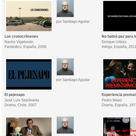
por Santiago Aguilar
Los cronocrímenes
No habrá paz para 
Nacho Vigalondo
Enrique Urbizu
Fantástico, España, 2006
Intriga, España, 201
por Santiago Aguilar
El pejesapo
Experiencia premat
José Luis Sepúlveda
Pedro Masó
Drama, Chile, 2007
Drama, España, 197