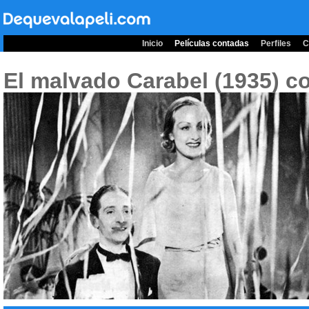
Inicio
Películas contadas
Perfiles
C
El malvado Carabel (1935)
co