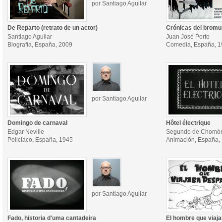
por Santiago Aguilar
De Reparto (retrato de un actor)
Crónicas del bromu
Santiago Aguilar
Juan José Porto
Biografía, España, 2009
Comedia, España, 
por Santiago Aguilar
Domingo de carnaval
Hôtel électrique
Edgar Neville
Segundo de Chomó
Policiaco, España, 1945
Animación, España,
por Santiago Aguilar
Fado, historia d'uma cantadeira
El hombre que viaj