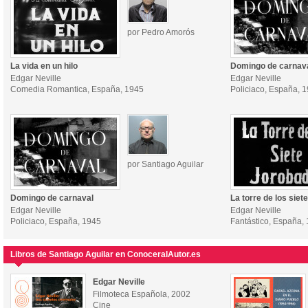
por Pedro Amorós
La vida en un hilo
Domingo de carnav
Edgar Neville
Edgar Neville
Comedia Romantica, España, 1945
Policiaco, España, 
por Santiago Aguilar
Domingo de carnaval
La torre de los siet
Edgar Neville
Edgar Neville
Policiaco, España, 1945
Fantástico, España,
Libros de Santiago Aguilar en ConoceralAutor.es
Edgar Neville
Filmoteca Española, 2002
Cine