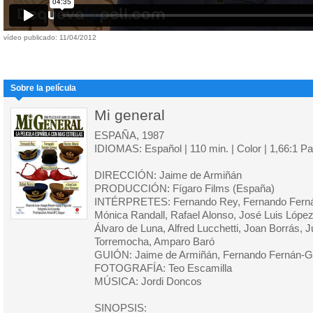
vídeo publicado: 11/04/2012
Sobre la película
Mi general
ESPAÑA, 1987
IDIOMAS: Español | 110 min. | Color | 1,66:1 P
DIRECCIÓN: Jaime de Armiñán
PRODUCCIÓN: Fígaro Films (España)
INTÉRPRETES: Fernando Rey, Fernando Fernán
Mónica Randall, Rafael Alonso, José Luis Lópe
Álvaro de Luna, Alfred Lucchetti, Joan Borrás, 
Torremocha, Amparo Baró
GUIÓN: Jaime de Armiñán, Fernando Fernán-G
FOTOGRAFÍA: Teo Escamilla
MÚSICA: Jordi Doncos
SINOPSIS: