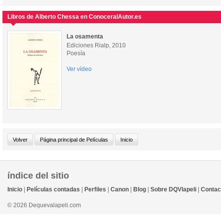
Libros de Alberto Chessa en ConoceralAutor.es
La osamenta
Ediciones Rialp, 2010
Poesía
Ver vídeo
índice del sitio
Inicio
|
Películas contadas
|
Perfiles
|
Canon
|
Blog
|
Sobre DQVlapeli
|
Contac
© 2026 Dequevalapeli.com