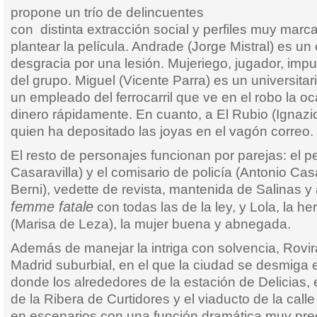
propone un trío de delincuentes
con distinta extracción social y perfiles muy marc
plantear la película. Andrade (Jorge Mistral) es un
desgracia por una lesión. Mujeriego, jugador, impul
del grupo. Miguel (Vicente Parra) es un universitar
un empleado del ferrocarril que ve en el robo la o
dinero rápidamente. En cuanto, a El Rubio (Ignazi
quien ha depositado las joyas en el vagón correo.
El resto de personajes funcionan por parejas: el pe
Casaravilla) y el comisario de policía (Antonio Cas
Berni), vedette de revista, mantenida de Salinas
femme fatale
con todas las de la ley, y Lola, la h
(Marisa de Leza), la mujer buena y abnegada.
Además de manejar la intriga con solvencia, Rovira
Madrid suburbial, en el que la ciudad se desmiga
donde los alrededores de la estación de Delicias, 
de la Ribera de Curtidores y el viaducto de la call
en escenarios con una función dramática muy pre