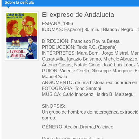
Sobre la película
El expreso de Andalucía
ESPAÑA, 1956
IDIOMAS: Español | 80 min. | Blanco / Negro |
DIRECCIÓN: Francisco Rovira Beleta
PRODUCCIÓN: Teide P.C. (España)
INTÉRPRETES: Mara Berni, Jorge Mistral, Mari
Casaravilla, Ignazio Balsamo, Michele Abruzzo,
Antonio Casas, Natale Cirino, José Luis López
GUIÓN: Vicente Coello, Giuseppe Mangione, Fr
Manuel Salo
ARGUMENTO: de una historia real ocurrida en
FOTOGRAFÍA: Tono Santoni
MÚSICA: Carlo Innocenzi, Isidro B. Maiztegui
SINOPSIS:
Un grupo de hombres de heterogénea extracción 
correo.
GÉNERO: Acción,Drama,Policiaco
Coproducción hispano-italiana.