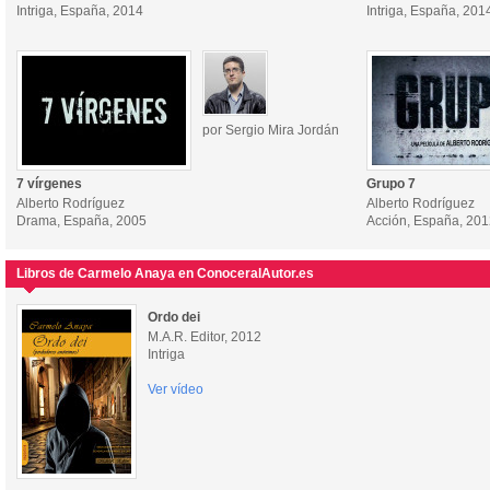
Intriga, España, 2014
Intriga, España, 201
por Sergio Mira Jordán
7 vírgenes
Grupo 7
Alberto Rodríguez
Alberto Rodríguez
Drama, España, 2005
Acción, España, 20
Libros de Carmelo Anaya en ConoceralAutor.es
Ordo dei
M.A.R. Editor, 2012
Intriga
Ver vídeo