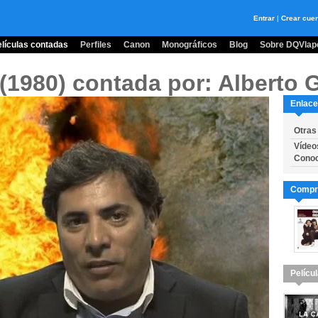
Entrar
|
Crear cue
lículas contadas
Perfiles
Canon
Monográficos
Blog
Sobre DQVlape
 (1980)
contada por: Alberto
Enlace
Otras
Vídeo
Conoc
Compra
Pelícu