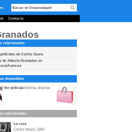
nta
li
Contacto
 Granados
s relacionados
 películas de Carlos Saura
s de Alberto Granados en
eralAutor.es
s disponibles
Ver película
Deprisa, deprisa
las relacionadas
La caza
Carlos Saura, 1965