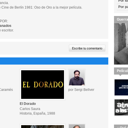
Por i
ancia.
Por p
e Cine de Berlín 1981: Oso de Oro a la mejor película.
Guerra
POR:
ranados
 escritor.
Pelícu
 Caramés
por Sergi Bellver
El Dorado
Carlos Saura
Historia, España, 1988