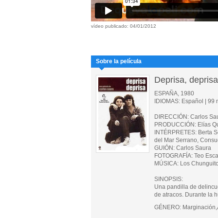
vídeo publicado: 04/01/2012
Sobre la película
Deprisa, deprisa
ESPAÑA, 1980
IDIOMAS: Español | 99 m
DIRECCIÓN: Carlos Sa
PRODUCCIÓN: Elías Que
INTÉRPRETES: Berta Soc
del Mar Serrano, Consu
GUIÓN: Carlos Saura
FOTOGRAFÍA: Teo Esca
MÚSICA: Los Chunguit
SINOPSIS:
Una pandilla de delincue
de atracos. Durante la h
GÉNERO: Marginación,