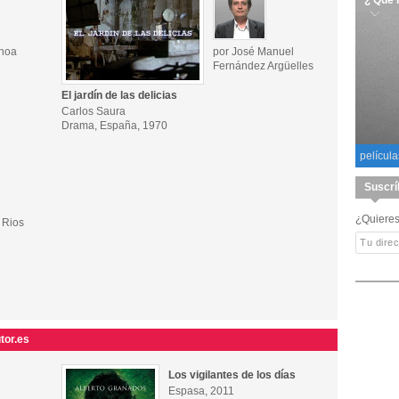
¿ Qué 
choa
por José Manuel
Fernández Argüelles
El jardín de las delicias
Carlos Saura
Drama, España, 1970
película
Suscrí
¿Quieres
 Rios
tor.es
Los vigilantes de los días
Espasa, 2011