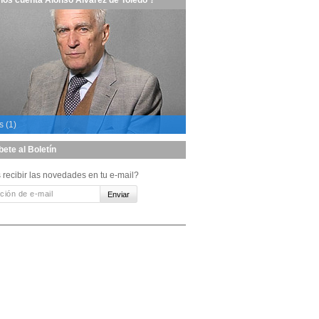
nos cuenta Alonso Álvarez de Toledo ?
s (1)
bete al Boletín
 recibir las novedades en tu e-mail?