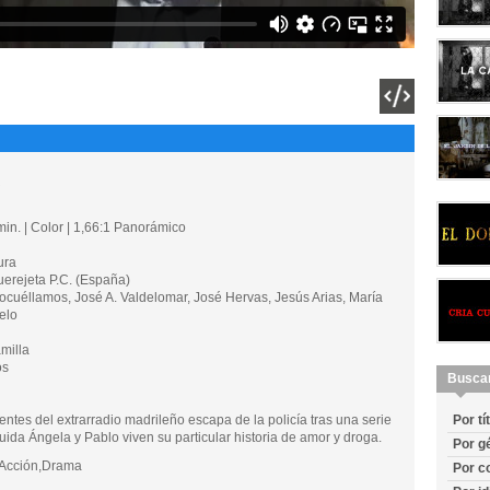
in. | Color | 1,66:1 Panorámico
ura
rejeta P.C. (España)
uéllamos, José A. Valdelomar, José Hervas, Jesús Arias, María
elo
milla
os
Busca
ntes del extrarradio madrileño escapa de la policía tras una serie
Por tí
uida Ángela y Pablo viven su particular historia de amor y droga.
Por g
Acción,Drama
Por c