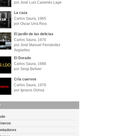
por José Luis Caramés Lage
La caza
Carlos Saura, 1965
por Oscar Urra Rios
El jardín de las delicias
Carlos Saura, 1970
por José Manuel Fernández
Argüelles
El Dorado
Carlos Saura, 1988
por Sergi Bellver
Cría cuervos
Carlos Saura, 1976
por Ignacio Ochoa
r
tulo
éneros
ontadores