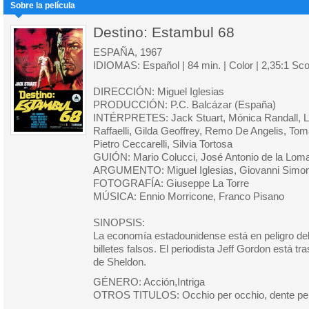
Sobre la película
Destino: Estambul 68
ESPAÑA, 1967
IDIOMAS: Español | 84 min. | Color | 2,35:1 Sc
DIRECCIÓN: Miguel Iglesias
PRODUCCIÓN: P.C. Balcázar (España)
INTÉRPRETES: Jack Stuart, Mónica Randall, Le
Raffaelli, Gilda Geoffrey, Remo De Angelis, Tom
Pietro Ceccarelli, Silvia Tortosa
GUIÓN: Mario Colucci, José Antonio de la Lom
ARGUMENTO: Miguel Iglesias, Giovanni Simone
FOTOGRAFÍA: Giuseppe La Torre
MÚSICA: Ennio Morricone, Franco Pisano
SINOPSIS:
La economía estadounidense está en peligro debi
billetes falsos. El periodista Jeff Gordon está tra
de Sheldon.
GÉNERO: Acción,Intriga
OTROS TITULOS: Occhio per occhio, dente pe