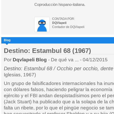
Coproducción hispano-italiana.
CONTADA POR:
DQVlapeli
Contador de DQVlapeli
Blog
Destino: Estambul 68 (1967)
Por
Dqvlapeli Blog
- De qué va ... - 04/12/2015
Destino: Estambul 68 / Occhio per occhio, dente
Iglesias, 1967)
Un grupo de falsificadores internacionales ha in
con dólares falsos, haciendo peligrar la economía 
ejército y el FBI andan despistadísimos pero el pe
(Jack Stuart) ha publicado que a la solapa de la c
falta un ribete, por lo que el pingüe negocio se t
han secuestrado al profesor Sheldon y a su hija (Gi