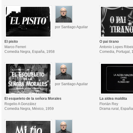
por Santiago Aguilar
El pisito
O pai tirano
Marco Ferreri
Antonio Lopes Ribei
Comedia Negra, España, 1958
Comedia, Portugal, 
por Santiago Aguilar
El esqueleto de la señora Morales
La aldea maldita
Rogelio A González
Florián Rey
Comedia Negra, México, 1959
Drama rural, España