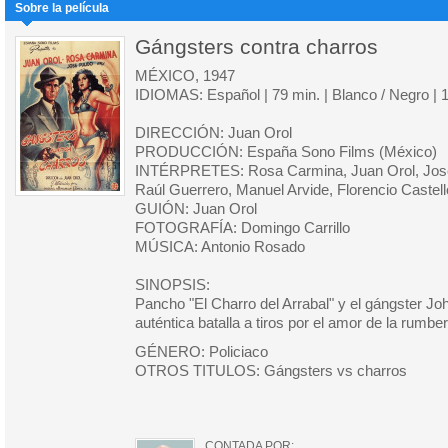
Sobre la película
Gángsters contra charros
MÉXICO, 1947
IDIOMAS: Español | 79 min. | Blanco / Negro | 
DIRECCIÓN: Juan Orol
PRODUCCIÓN: España Sono Films (México)
INTÉRPRETES: Rosa Carmina, Juan Orol, José
Raúl Guerrero, Manuel Arvide, Florencio Castel
GUIÓN: Juan Orol
FOTOGRAFÍA: Domingo Carrillo
MÚSICA: Antonio Rosado
SINOPSIS:
Pancho "El Charro del Arrabal" y el gángster 
auténtica batalla a tiros por el amor de la rum
GÉNERO: Policiaco
OTROS TITULOS: Gángsters vs charros
CONTADA POR: