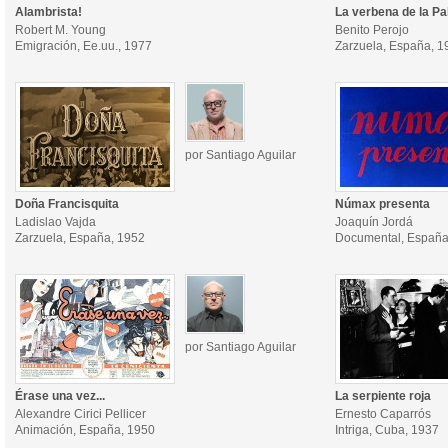
Alambrista!
La verbena de la P
Robert M. Young
Benito Perojo
Emigración, Ee.uu., 1977
Zarzuela, España, 1
por Santiago Aguilar
Doña Francisquita
Númax presenta
Ladislao Vajda
Joaquín Jordá
Zarzuela, España, 1952
Documental, España
por Santiago Aguilar
Érase una vez...
La serpiente roja
Alexandre Cirici Pellicer
Ernesto Caparrós
Animación, España, 1950
Intriga, Cuba, 1937