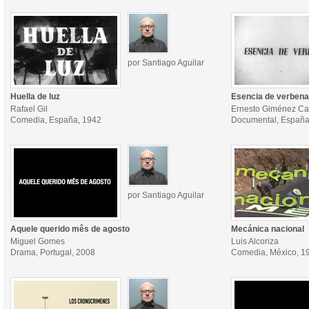
por Santiago Aguilar
Huella de luz
Esencia de verbena
Rafael Gil
Ernesto Giménez Ca
Comedia, España, 1942
Documental, España
por Santiago Aguilar
Aquele querido mês de agosto
Mecánica nacional
Miguel Gomes
Luis Alcoriza
Drama, Portugal, 2008
Comedia, México, 1