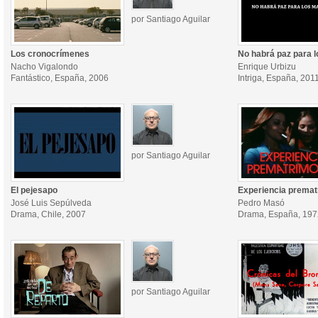
por Santiago Aguilar
Los cronocrímenes
No habrá paz para 
Nacho Vigalondo
Enrique Urbizu
Fantástico, España, 2006
Intriga, España, 201
por Santiago Aguilar
El pejesapo
Experiencia premat
José Luis Sepúlveda
Pedro Masó
Drama, Chile, 2007
Drama, España, 197
por Santiago Aguilar