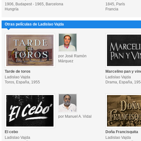
1906, Budapest - 1965, Barcelona
1845, París
Hungría
Francia
Otras películas de Ladislao Vajda
por José Ramón
Márquez
Tarde de toros
Marcelino pan y vin
Ladislao Vajda
Ladislao Vajda
Toros, España, 1955
Drama, España, 195
por Manuel A. Vidal
El cebo
Doña Francisquita
Ladislao Vajda
Ladislao Vajda