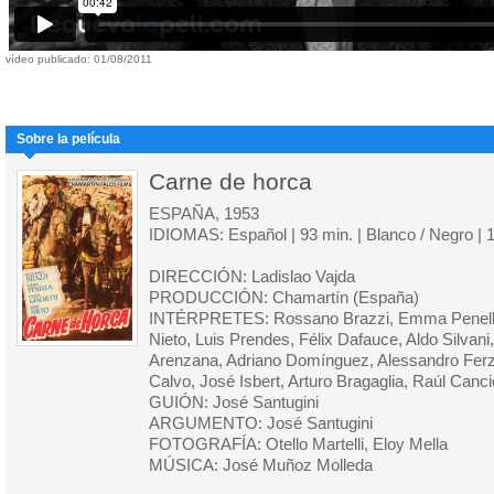
vídeo publicado: 01/08/2011
Sobre la película
Carne de horca
ESPAÑA, 1953
IDIOMAS: Español | 93 min. | Blanco / Negro | 
DIRECCIÓN: Ladislao Vajda
PRODUCCIÓN: Chamartín (España)
INTÉRPRETES: Rossano Brazzi, Emma Penella,
Nieto, Luis Prendes, Félix Dafauce, Aldo Silvan
Arenzana, Adriano Domínguez, Alessandro Fer
Calvo, José Isbert, Arturo Bragaglia, Raúl Canc
GUIÓN: José Santugini
ARGUMENTO: José Santugini
FOTOGRAFÍA: Otello Martelli, Eloy Mella
MÚSICA: José Muñoz Molleda