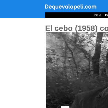
Inicio
Pe
El cebo (1958)
co