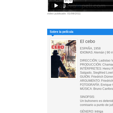
vídeo publicado: 01/08/2011
Sobre la película
El cebo
ESPAÑA, 1958
IDIOMAS: Alemán | 90 mi
DIRECCIÓN: Ladislao V
PRODUCCIÓN: Chamart
INTÉRPRETES: Heinz Rüh
Salgado, Siegfried Lowit
GUIÓN: Friedrich Dürre
ARGUMENTO: Friedrich
FOTOGRAFÍA: Enrique 
MÚSICA: Bruno Canfor
SINOPSIS:
Un buhonero es detenido
comisario a punto de ju
GÉNERO: Intriga