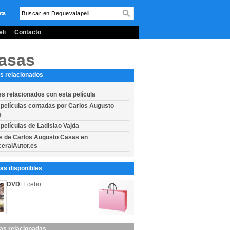
nta
li
Contacto
Casas
s relacionados
es relacionados con esta película
 películas contadas por Carlos Augusto
s
 películas de Ladislao Vajda
s de Carlos Augusto Casas en
eralAutor.es
s disponibles
DVD
El cebo
las relacionadas