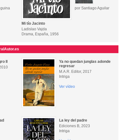
eguina
por Santiago Aguilar
Mi tío Jacinto
Ladislao Vajda
Drama, España, 1956
alAutor.es
ro II
Ya no quedan junglas adonde
regresar
 2010
M.A.R. Editor, 2017
Intriga
Ver vídeo
dad
La ley del padre
Ediciones B, 2023
Intriga