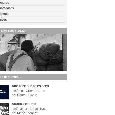
éneros
ontadores
diomas
aíses
 Civil (1936-1939)
las destacadas
Amanece que no es poco
José Luis Cuerda, 1988
por Pedro Pujante
Atraco a las tres
José María Forqué, 1962
por Mario Escobar