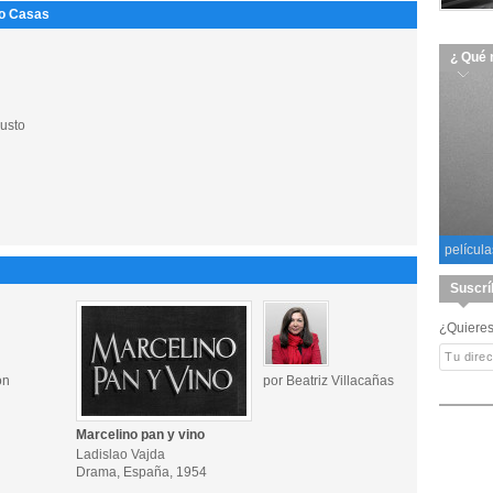
to Casas
¿ Qué 
usto
película
Suscrí
¿Quieres
ón
por Beatriz Villacañas
Marcelino pan y vino
Ladislao Vajda
Drama, España, 1954