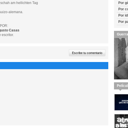
chah am hellichten Tag
Por g
Por c
suizo-alemana.
Por i
Por p
POR:
gusto Casas
Guerra
 escritor.
Pelícu