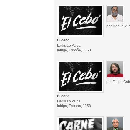
por Manuel A. 
El cebo
Ladislao Vajda
Intriga, España, 1958
por Felipe Cab
El cebo
Ladislao Vajda
Intriga, España, 1958