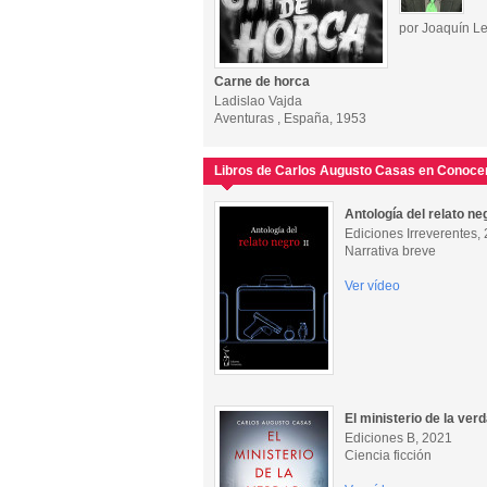
por Joaquín L
Carne de horca
Ladislao Vajda
Aventuras , España, 1953
Libros de Carlos Augusto Casas en Conocer
Antología del relato neg
Ediciones Irreverentes,
Narrativa breve
Ver vídeo
El ministerio de la ver
Ediciones B, 2021
Ciencia ficción