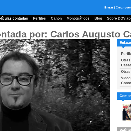
Entrar
|
Crear cue
lículas contadas
Perfiles
Canon
Monográficos
Blog
Sobre DQVlape
ntada por: Carlos Augusto 
Enlace
Perfil
Otras
Casa
Otras
Vídeo
Conoc
Compra
Pelícu