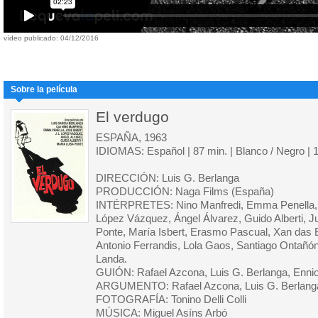
vídeo publicado: 04/12/2016
Sobre la película
El verdugo
ESPAÑA, 1963
IDIOMAS: Español | 87 min. | Blanco / Negro |
DIRECCIÓN: Luis G. Berlanga
PRODUCCIÓN: Naga Films (España)
INTÉRPRETES: Nino Manfredi, Emma Penella, J
López Vázquez, Ángel Álvarez, Guido Alberti, Ju
Ponte, María Isbert, Erasmo Pascual, Xan das B
Antonio Ferrandis, Lola Gaos, Santiago Ontañón
Landa.
GUIÓN: Rafael Azcona, Luis G. Berlanga, Ennio
ARGUMENTO: Rafael Azcona, Luis G. Berlang
FOTOGRAFÍA: Tonino Delli Colli
MÚSICA: Miguel Asíns Arbó