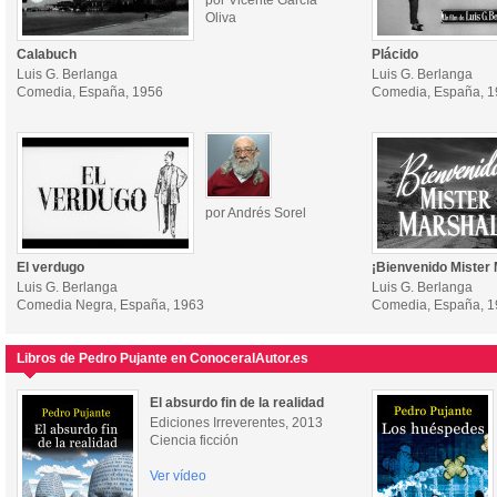
por Vicente García
Oliva
Calabuch
Plácido
Luis G. Berlanga
Luis G. Berlanga
Comedia, España, 1956
Comedia, España, 
por Andrés Sorel
El verdugo
¡Bienvenido Mister 
Luis G. Berlanga
Luis G. Berlanga
Comedia Negra, España, 1963
Comedia, España, 
Libros de Pedro Pujante en ConoceralAutor.es
El absurdo fin de la realidad
Ediciones Irreverentes, 2013
Ciencia ficción
Ver vídeo