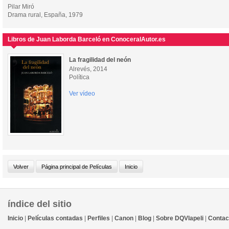
Pilar Miró
Drama rural, España, 1979
Libros de Juan Laborda Barceló en ConoceralAutor.es
La fragilidad del neón
Alrevés, 2014
Política
Ver vídeo
índice del sitio
Inicio
|
Películas contadas
|
Perfiles
|
Canon
|
Blog
|
Sobre DQVlapeli
|
Contac