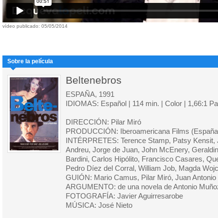
vídeo publicado: 05/05/2014
Sobre la película
Beltenebros
ESPAÑA, 1991
IDIOMAS: Español | 114 min. | Color | 1,66:1 P
DIRECCIÓN: Pilar Miró
PRODUCCIÓN: Iberoamericana Films (España
INTÉRPRETES: Terence Stamp, Patsy Kensit,
Andreu, Jorge de Juan, John McEnery, Geraldi
Bardini, Carlos Hipólito, Francisco Casares, Que
Pedro Díez del Corral, William Job, Magda Wojc
GUIÓN: Mario Camus, Pilar Miró, Juan Antonio
ARGUMENTO: de una novela de Antonio Muñoz
FOTOGRAFÍA: Javier Aguirresarobe
MÚSICA: José Nieto