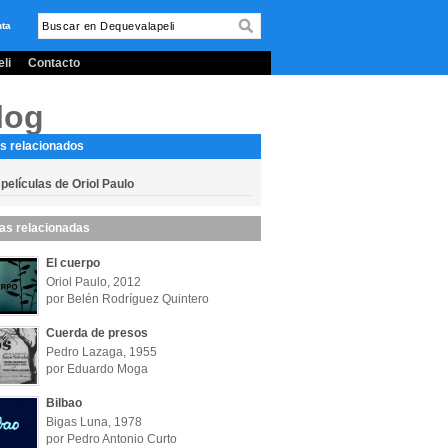
nta
li
Contacto
log
s relacionados
películas de Oriol Paulo
las relacionadas
El cuerpo
Oriol Paulo, 2012
por Belén Rodríguez Quintero
Cuerda de presos
Pedro Lazaga, 1955
por Eduardo Moga
Bilbao
Bigas Luna, 1978
por Pedro Antonio Curto