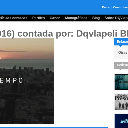
Entrar
|
Crear cue
lículas contadas
Perfiles
Canon
Monográficos
Blog
Sobre DQVlape
016)
contada por: Dqvlapeli B
Enlace
Otras 
Pelícu