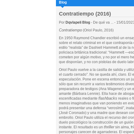
Blog
Contratiempo (2016)
Por
Dqvlapeli Blog
- De qué va ... - 15/01/202
Contratiempo
(Oriol Paulo, 2016)
En 1950 Raymond Chandler escribió un ensay
sobre el relato criminal en el que contraponía 
estilo “realista” de Dashiell Hammett al de la 
policiaca británica tradicional: “Hammett —es
cometen por algún motivo, y no por el mero h
que disponían, y no con pistolas de duelo lab
Oriol Paulo vuelve a la casilla de salida y util
el cuarto cerrado”. No se queda ahí, claro. E
especulación. Pone en escena entonces un j
sólo que sin recurrir a varios testimonios diver
preparadora de testigos (Ana Wagener) y un 
amante (Bárbara Lennie). Ella hace de abogad
flashbacks
escenificadas mediante
reales o f
menos imaginativas que van poniendo en evide
podrá presentar una defensa “verosímil”, inat
(José Coronado) y una madre que desean conoc
embrollo. Oriol Paulo utiliza el recurso del c
duelo psicológico la construcción de un guión
thriller
instante. El resultado es un
sin alma, fr
personajes carecen de agarraderas. El especta