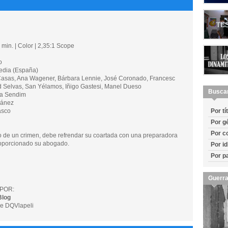
min. | Color | 2,35:1 Scope
o
dia (España)
sas, Ana Wagener, Bárbara Lennie, José Coronado, Francesc
d Selvas, San Yélamos, Iñigo Gastesi, Manel Dueso
Busca
ra Sendim
mánez
asco
Por tí
Por g
Por c
 de un crimen, debe refrendar su coartada con una preparadora
roporcionado su abogado.
Por i
Por p
Guerra
POR:
Blog
e DQVlapeli