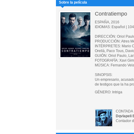
Sobre la película
Contratiempo
ESPAÑA, 2016
IDIOMAS: Español | 104 
DIRECCIÓN: Oriol Paul
PRODUCCIÓN: Atres Me
INTÉRPRETES: Mario Ca
Orellà, Paco Tous, Davi
GUIÓN: Oriol Paulo, La
FOTOGRAFÍA: Xavi Gi
MÚSICA: Fernando Vel
SINOPSIS:
Un empresario, acusado
de testigos que la ha p
GÉNERO: Intriga
CONTADA 
Dqvlapeli 
Contador d