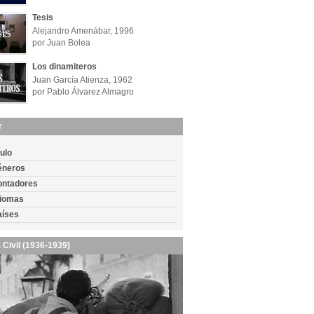
Tesis
Alejandro Amenábar, 1996
por Juan Bolea
Los dinamiteros
Juan García Atienza, 1962
por Pablo Álvarez Almagro
r
tulo
éneros
ontadores
diomas
aíses
 Civil (1936-1939)