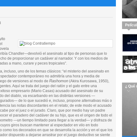
3
Pelícu
ito
el
novela
cribía Chandler—devolvió el asesinato al tipo de personas que lo
echo de proporcionar un cadáver al narrador. Y con los medios de
radas a mano, curare y peces tropicales”.
iza, incluso, uno de los temas clásicos: “el misterio del asesinato en
l espectador contemporáneo no admitiría una hora y media de
Rashomon
uego de versiones al modo de
(Akira Kurosawa, 1950),
gentes. Aquí se trata del juego del ratón y el gato entre una
¿ Qué 
exitoso empresario (Mario Casas) acusado del asesinato de su
o del diablo, va escarbando en las distintas versiones —
igurados— de lo que sucedió e, incluso, propone alternativas más o
ncia las notas discordantes en el relato; de este modo el acusado
acabe por el juez o el jurado. Claro, que por medio hay un padre
er el paradero del cadáver de su hijo, que es el origen de todo el
ronometro —un tiempo limitado para llegar a la verdad— y disfraza de
 cuyos giros buscan mantener al espectador en vilo en todo
ío como los decorados en que se desarrolla la acción y en el que los
dor dispuesto a dejarse arrastrar por el juego deductivo se siente