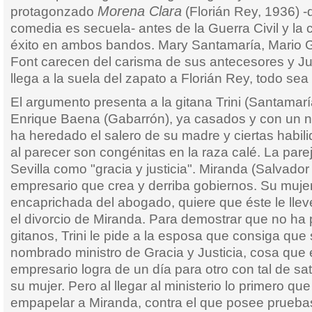
Morena Clara
protagonzado
(Florián Rey, 1936) -
comedia es secuela- antes de la Guerra Civil y la 
éxito en ambos bandos. Mary Santamaría, Mario 
Font carecen del carisma de sus antecesores y Ju
llega a la suela del zapato a Florián Rey, todo sea
El argumento presenta a la gitana Trini (Santamar
Enrique Baena (Gabarrón), ya casados y con un n
ha heredado el salero de su madre y ciertas habili
al parecer son congénitas en la raza calé. La par
Sevilla como "gracia y justicia". Miranda (Salvador
empresario que crea y derriba gobiernos. Su mujer 
encaprichada del abogado, quiere que éste le lleve
el divorcio de Miranda. Para demostrar que no ha
gitanos, Trini le pide a la esposa que consiga que
nombrado ministro de Gracia y Justicia, cosa que
empresario logra de un día para otro con tal de sat
su mujer. Pero al llegar al ministerio lo primero q
empapelar a Miranda, contra el que posee pruebas i