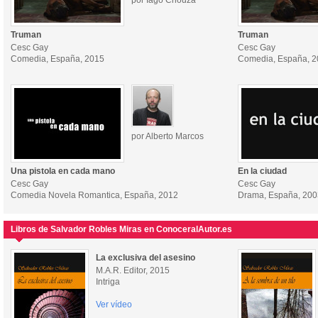
por Iago Chouza
Truman
Truman
Cesc Gay
Cesc Gay
Comedia, España, 2015
Comedia, España, 
por Alberto Marcos
Una pistola en cada mano
En la ciudad
Cesc Gay
Cesc Gay
Comedia Novela Romantica, España, 2012
Drama, España, 200
Libros de Salvador Robles Miras en ConoceralAutor.es
La exclusiva del asesino
M.A.R. Editor, 2015
Intriga
Ver vídeo