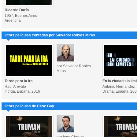
Ricardo Darín
1957, Buenos Aires
Argentina
Otras películas contadas por Salvador Robles Miras
por Salvador Robles
Miras
Tarde para la ira
En la ciudad sin lím
Raúl Arévalo
Antonio Hernández
Intriga, España, 2016
Drama, España, 200
Otras películas de Cesc Gay