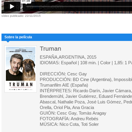
vídeo publicado: 22/11/2015
Sobre la película
Truman
ESPAÑA,ARGENTINA, 2015
IDIOMAS: Español | 108 min. | Color | 1,85: 1 
DIRECCIÓN: Cesc Gay
PRODUCCIÓN: BD Cine (Argentina), Impossibl
Trumanfilm AIE (España)
INTÉRPRETES: Ricardo Darín, Javier Cámara, 
Brendemühl, Javier Gutiérrez, Eduard Fernández
Abascal, Nathalie Poza, José Luis Gómez, Ped
Orella, Oriol Pla, Ana Gracia
GUIÓN: Cesc Gay, Tomàs Aragay
FOTOGRAFÍA: Andreu Rebés
MÚSICA: Nico Cota, Toti Soler