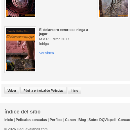
El delantero centro se niega a
jugar
M.A.R. Editor, 2017
Intriga
Ver vídeo
índice del sitio
Inicio
|
Películas contadas
|
Perfiles
|
Canon
|
Blog
|
Sobre DQVlapeli
|
Contac
© 2026 Dequevalapeli.com