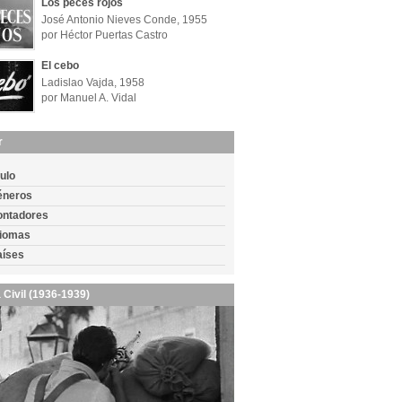
Los peces rojos
José Antonio Nieves Conde, 1955
por Héctor Puertas Castro
El cebo
Ladislao Vajda, 1958
por Manuel A. Vidal
r
tulo
éneros
ontadores
diomas
aíses
 Civil (1936-1939)