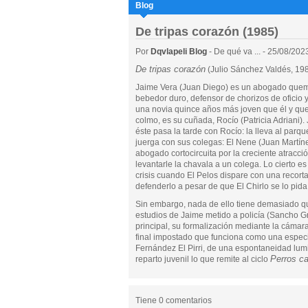
Blog
De tripas corazón (1985)
Por
Dqvlapeli Blog
- De qué va ... - 25/08/202
De tripas corazón
(Julio Sánchez Valdés, 19
Jaime Vera (Juan Diego) es un abogado que
bebedor duro, defensor de chorizos de oficio 
una novia quince años más joven que él y que
colmo, es su cuñada, Rocío (Patricia Adriani). J
éste pasa la tarde con Rocío: la lleva al parq
juerga con sus colegas: El Nene (Juan Martíne
abogado cortocircuita por la creciente atracc
levantarle la chavala a un colega. Lo cierto es
crisis cuando El Pelos dispare con una recort
defenderlo a pesar de que El Chirlo se lo pida
Sin embargo, nada de ello tiene demasiado q
estudios de Jaime metido a policía (Sancho Grac
principal, su formalización mediante la cáma
final impostado que funciona como una especie
Fernández El Pirri, de una espontaneidad lumi
Perros ca
reparto juvenil lo que remite al ciclo
Tiene 0 comentarios