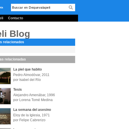
nta
li
Contacto
li Blog
s relacionados
las relacionadas
La piel que habito
Pedro Almodóvar, 2011
por Isabel del Río
Tesis
Alejandro Amenábar, 1996
por Lorena Tomé Medina
La semana del asesino
Eloy de la Iglesia, 1971
por Felipe Cabrerizo