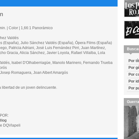
ón
in. | Color | 1,66:1 Panorámico
hez Valdés
(España), Julio Sánchez Valdés (España), Ópera Films (España)
, Patricia Adriani, José Luis Fernández Pirri, Juan Martínez,
Busca
ho Gracia, Alicia Sánchez, Javier Loyola, Rafael Villalba, Lola
Por tí
aldés, Isabel D'Olhaberriagüe, Manolo Marinero, Fernando Trueba
orós
Por g
 Josep Romaguera, Joan Albert Amargós
Por c
Por i
libertad de un joven delincuente.
Por p
Guerra
POR:
Blog
e DQVlapeli