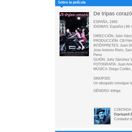
Sobre la película
De tripas coraz
ESPAÑA, 1985
IDIOMAS: Español | 86 m
DIRECCIÓN: Julio Sánc
PRODUCCIÓN: CB Films 
INTÉRPRETES: Juan Diego
Jose Antonio Rielo, Sanc
Peno
GUIÓN: Julio Sánchez V
FOTOGRAFÍA: Juan Am
MÚSICA: Diego Cortés,
SINOPSIS:
Un abogado consigue la 
GÉNERO: Intriga
CONTADA 
Dqvlapeli 
Contador d