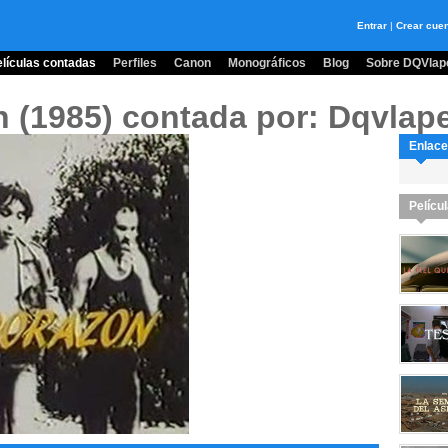
Entrar
|
Crear cue
lículas contadas
Perfiles
Canon
Monográficos
Blog
Sobre DQVlape
n (1985)
contada por: Dqvlape
Enlace
Pelícu