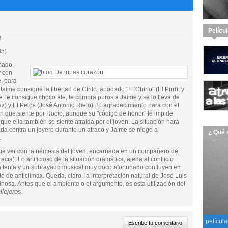
Pelícu
3
85)
mado,
y con
, para
aime consigue la libertad de Cirilo, apodado "El Chirlo" (El Pirri), y
ue, le consigue chocolate, le compra puros a Jaime y se lo lleva de
z) y El Pelos (José Antonio Rielo). El agradecimiento para con el
ión que siente por Rocío, aunque su "código de honor" le impide
 que ella también se siente atraída por el joven. La situación hará
ada contra un joyero durante un atraco y Jaime se niege a
¿ Qué 
.
ue ver con la némesis del joven, encarnada en un compañero de
ia). Lo artificioso de la situación dramática, ajena al conflicto
ra lenta y un subrayado musical muy poco afortunado confluyen en
 de anticlímax. Queda, claro, la interpretación natural de José Luis
nosa. Antes que el ambiente o el argumento, es esta utilización del
llejeros
.
película