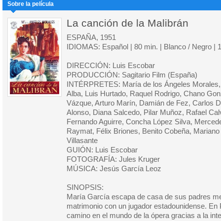
Sobre la película
La canción de la Malibrán
ESPAÑA, 1951
IDIOMAS: Español | 80 min. | Blanco / Negro | 
DIRECCIÓN: Luis Escobar
PRODUCCIÓN: Sagitario Film (España)
INTÉRPRETES: María de los Ángeles Morales, C
Alba, Luis Hurtado, Raquel Rodrigo, Chano Gon
Vázque, Arturo Marín, Damián de Fez, Carlos 
Alonso, Diana Salcedo, Pilar Muñoz, Rafael Calv
Fernando Aguirre, Concha López Silva, Merced
Raymat, Félix Briones, Benito Cobeña, Mariano 
Villasante
GUIÓN: Luis Escobar
FOTOGRAFÍA: Jules Kruger
MÚSICA: Jesús García Leoz
SINOPSIS:
María García escapa de casa de sus padres me
matrimonio con un jugador estadounidense. En Pa
camino en el mundo de la ópera gracias a la inte