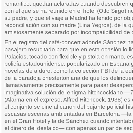
romantico, quedan aclaradas cuando descubren 
con el que se ha reunido en el hotel (Otto Sirgo) 
su padre, y que el viaje a Madrid ha tenido por obje
reconciliación con su madre (Lina Yegros), de la 
amistosamente separado por incompatibilidad de 
En el registro del café-concert adonde Sánchez h
pasajero resucitado para que en esta ocasión lo li
Palacios, tocado con flexible y pistola en mano, e
policía estadounidense, popularizado en España gr
novelas de a duro, como la colección FBI de la edit
de la paradoja chestertoniana de que los delincue
llamativamente precisamente para pasar desaperci
T
imaginativa solución del enigma hitchcockiano —
(Alarma en el expreso, Alfred Hitchcock, 1938) es
el conjunto se ciñe al canon del pujante policial h
escasas escenas ambientadas en Barcelona —la 
en el Gran Hotel y la de Sánchez cuando intentaba
el dinero del desfalco— con apenas un par de sec