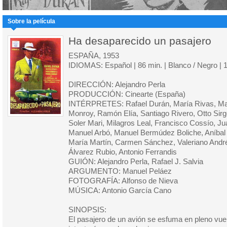
Sobre la película
Ha desaparecido un pasajero
ESPAÑA, 1953
IDIOMAS: Español | 86 min. | Blanco / Negro | 
DIRECCIÓN: Alejandro Perla
PRODUCCIÓN: Cinearte (España)
INTÉRPRETES: Rafael Durán, María Rivas, Mar
Monroy, Ramón Elía, Santiago Rivero, Otto Sirg
Soler Mari, Milagros Leal, Francisco Cossío, J
Manuel Arbó, Manuel Bermúdez Boliche, Aníbal 
María Martín, Carmen Sánchez, Valeriano André
Álvarez Rubio, Antonio Ferrandis
GUIÓN: Alejandro Perla, Rafael J. Salvia
ARGUMENTO: Manuel Peláez
FOTOGRAFÍA: Alfonso de Nieva
MÚSICA: Antonio García Cano
SINOPSIS:
El pasajero de un avión se esfuma en pleno vuel