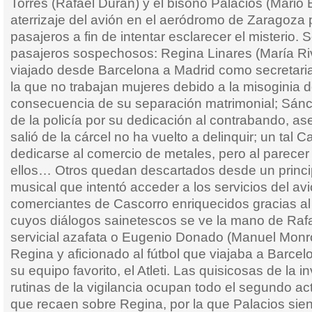
Torres (Rafael Durán) y el bisoño Palacios (Mario 
aterrizaje del avión en el aeródromo de Zaragoza p
pasajeros a fin de intentar esclarecer el misterio. 
pasajeros sospechosos: Regina Linares (María Ri
viajado desde Barcelona a Madrid como secretar
la que no trabajan mujeres debido a la misoginia d
consecuencia de su separación matrimonial; Sánc
de la policía por su dedicación al contrabando, 
salió de la cárcel no ha vuelto a delinquir; un tal
dedicarse al comercio de metales, pero al parece
ellos… Otros quedan descartados desde un princip
musical que intentó acceder a los servicios del av
comerciantes de Cascorro enriquecidos gracias 
cuyos diálogos sainetescos se ve la mano de Rafa
servicial azafata o Eugenio Donado (Manuel Monr
Regina y aficionado al fútbol que viajaba a Barcel
su equipo favorito, el Atleti. Las quisicosas de la i
rutinas de la vigilancia ocupan todo el segundo a
que recaen sobre Regina, por la que Palacios sien