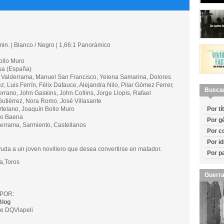
in. | Blanco / Negro | 1,66:1 Panorámico
llo Muro
a (España)
Valderrama, Manuel San Francisco, Yelena Samarina, Dolores
, Luis Ferrín, Félix Dafauce, Alejandra Nilo, Pilar Gómez Ferrer,
Busca
rrano, John Gaskins, John Collins, Jorge Llopis, Rafael
utiérrez, Nora Romo, José Villasante
telano, Joaquín Bollo Muro
Por tí
io Baena
Por g
errama, Sarmiento, Castellanos
Por c
Por i
uda a un joven novillero que desea convertirse en matador.
Por p
,Toros
Guerra
POR:
Blog
e DQVlapeli