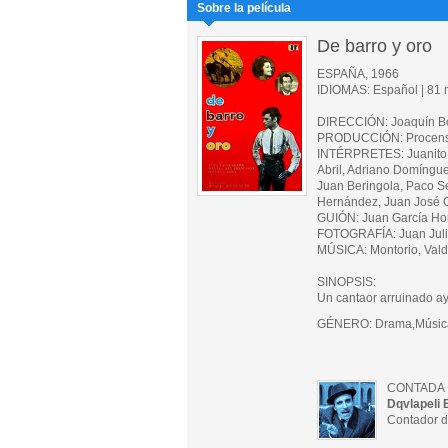
Sobre la película
De barro y oro
ESPAÑA, 1966
IDIOMAS: Español | 81 m
DIRECCIÓN: Joaquín Bo
PRODUCCIÓN: Procens
INTÉRPRETES: Juanito 
Abril, Adriano Domínguez
Juan Beringola, Paco Se
Hernández, Juan José G
GUIÓN: Juan García Hor
FOTOGRAFÍA: Juan Jul
MÚSICA: Montorio, Vald
SINOPSIS:
Un cantaor arruinado ay
GÉNERO: Drama,Música
CONTADA 
Dqvlapeli 
Contador d