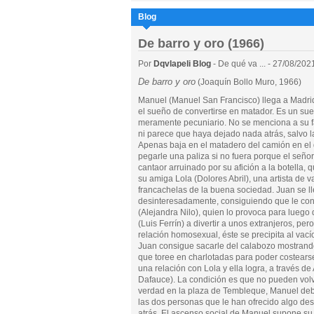
Blog
De barro y oro (1966)
Por
Dqvlapeli Blog
- De qué va ... - 27/08/202
De barro y oro
(Joaquín Bollo Muro, 1966)
Manuel (Manuel San Francisco) llega a Madri
el sueño de convertirse en matador. Es un su
meramente pecuniario. No se menciona a su f
ni parece que haya dejado nada atrás, salvo l
Apenas baja en el matadero del camión en el q
pegarle una paliza si no fuera porque el señor
cantaor arruinado por su afición a la botella,
su amiga Lola (Dolores Abril), una artista de 
francachelas de la buena sociedad. Juan se l
desinteresadamente, consiguiendo que le cont
(Alejandra Nilo), quien lo provoca para luego 
(Luis Ferrín) a divertir a unos extranjeros, p
relación homosexual, éste se precipita al vací
Juan consigue sacarle del calabozo mostrando
que toree en charlotadas para poder costears
una relación con Lola y ella logra, a través de
Dafauce). La condición es que no pueden volve
verdad en la plaza de Tembleque, Manuel deb
las dos personas que le han ofrecido algo de
atrás. El ascenso social de Manuel supone su 