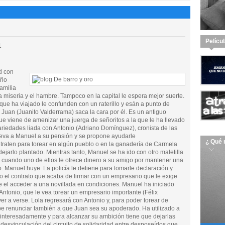
Pelícu
1
d con
eño
amilia
a miseria y el hambre. Tampoco en la capital le espera mejor suerte.
ue ha viajado le confunden con un raterillo y esán a punto de
 Juan (Juanito Valderrama) saca la cara por él. Es un antiguo
 que viene de amenizar una juerga de señoritos a la que le ha llevado
variedades liada con Antonio (Adriano Domínguez), cronista de las
leva a Manuel a su pensión y se propone ayudarle
¿ Qué 
raten para torear en algún pueblo o en la ganadería de Carmela
dejarlo plantado. Mientras tanto, Manuel se ha ido con otro maletilla
ero cuando uno de ellos le ofrece dinero a su amigo por mantener una
o. Manuel huye. La policía le detiene para tomarle declaración y
 el contrato que acaba de firmar con un empresario que le exige
e el acceder a una novillada en condiciones. Manuel ha iniciado
 Antonio, que le vea torear un empresario importante (Félix
r a verse. Lola regresará con Antonio y, para poder torear de
e renunciar también a que Juan sea su apoderado. Ha utilizado a
sinteresadamente y para alcanzar su ambición tiene que dejarlas
desvinculación del circuito de solidaridad entre desposeídos que