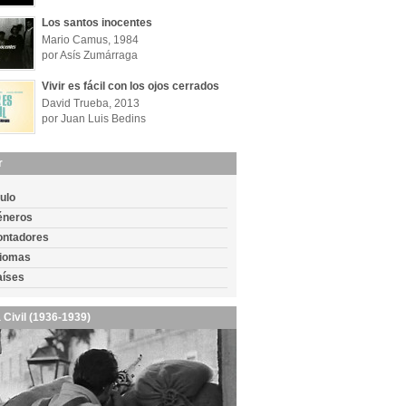
Los santos inocentes
Mario Camus, 1984
por Asís Zumárraga
Vivir es fácil con los ojos cerrados
David Trueba, 2013
por Juan Luis Bedins
r
tulo
éneros
ontadores
diomas
aíses
 Civil (1936-1939)