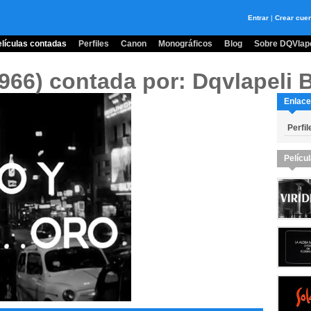
Entrar
|
Crear cue
lículas contadas
Perfiles
Canon
Monográficos
Blog
Sobre DQVlape
1966)
contada por: Dqvlapeli 
Enlace
Perfil
Pelícu