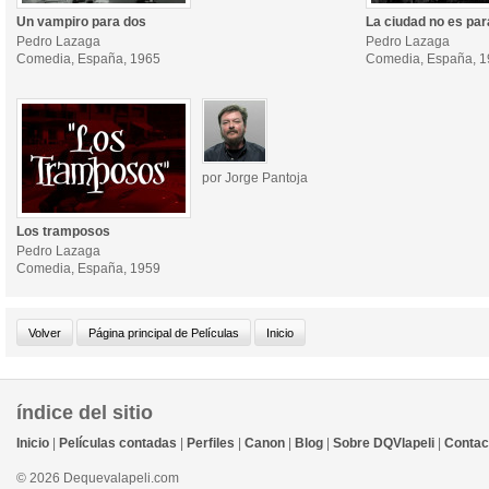
Un vampiro para dos
La ciudad no es par
Pedro Lazaga
Pedro Lazaga
Comedia, España, 1965
Comedia, España, 
por Jorge Pantoja
Los tramposos
Pedro Lazaga
Comedia, España, 1959
índice del sitio
Inicio
|
Películas contadas
|
Perfiles
|
Canon
|
Blog
|
Sobre DQVlapeli
|
Contac
© 2026 Dequevalapeli.com