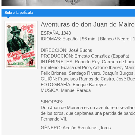
Sobre la película
Aventuras de don Juan de Mair
ESPAÑA, 1948
IDIOMAS: Español | 96 min. | Blanco / Negro | 
DIRECCIÓN: José Buchs
PRODUCCIÓN: Ernesto González (España)
INTÉRPRETES: Roberto Rey, Carmen de Lucio, L
Emeterio, Eulalia del Pino, Antonio Ibáñez, Manri
Félix Briones, Santiago Rivero, Joaquín Burgos,
GUIÓN: Francisco Ramos de Castro, José Buch
FOTOGRAFÍA: Enrique Barreyre
MÚSICA: Manuel Parada
SINOPSIS:
Don Juan de Mairena es un aventutrero sevilla
de los toros, que capitanea una partida de band
Fernando VII.
GÉNERO: Acción,Aventuras ,Toros