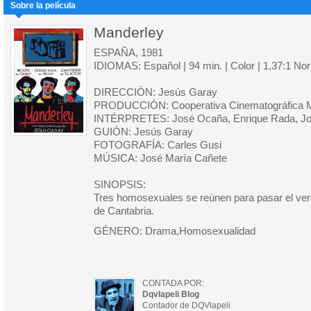
Sobre la película
Manderley
ESPAÑA, 1981
IDIOMAS: Español | 94 min. | Color | 1,37:1 No
DIRECCIÓN: Jesús Garay
PRODUCCIÓN: Cooperativa Cinematográfica M
INTÉRPRETES: José Ocaña, Enrique Rada, Joa
GUIÓN: Jesús Garay
FOTOGRAFÍA: Carles Gusi
MÚSICA: José María Cañete
SINOPSIS:
Tres homosexuales se reúnen para pasar el ve
de Cantabria.
GÉNERO: Drama,Homosexualidad
CONTADA POR:
Dqvlapeli Blog
Contador de DQVlapeli