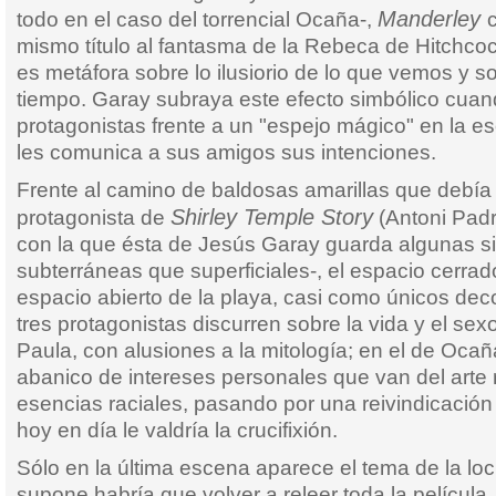
Manderley
todo en el caso del torrencial Ocaña-,
mismo título al fantasma de la Rebeca de Hitchcock
es metáfora sobre lo ilusiorio de lo que vemos y s
tiempo. Garay subraya este efecto simbólico cuand
protagonistas frente a un "espejo mágico" en la e
les comunica a sus amigos sus intenciones.
Frente al camino de baldosas amarillas que debía 
Shirley Temple Story
protagonista de
(Antoni Padr
con la que ésta de Jesús Garay guarda algunas s
subterráneas que superficiales-, el espacio cerrad
espacio abierto de la playa, casi como únicos dec
tres protagonistas discurren sobre la vida y el sex
Paula, con alusiones a la mitología; en el de Oca
abanico de intereses personales que van del arte r
esencias raciales, pasando por una reivindicación 
hoy en día le valdría la crucifixión.
Sólo en la última escena aparece el tema de la loc
supone habría que volver a releer toda la película.