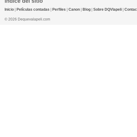
índice del sitio
Inicio
|
Películas contadas
|
Perfiles
|
Canon
|
Blog
|
Sobre DQVlapeli
|
Contac
© 2026 Dequevalapeli.com