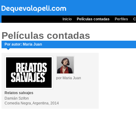
Inicio
Películas contadas
Perfiles
C
Películas contadas
Por autor: Maria Juan
por Maria Juan
Relatos salvajes
Damián Szifon
Comedia Negra, Argentina, 2014