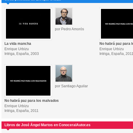
por Pedro Amorós
La vida mancha
No habrá paz para 
Enrique Urbizu
Enrique Urbizu
Intriga, España, 2003
Intriga, España, 201
por Santiago Aguilar
No habrá paz para los malvados
Enrique Urbizu
Intriga, España, 2011
Libros de José Ángel Martos en ConoceralAutor.es