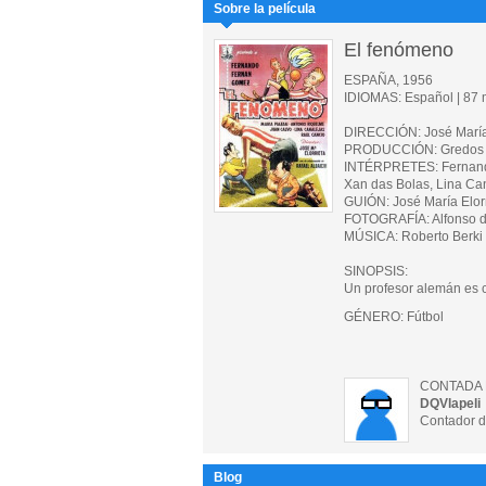
Sobre la película
El fenómeno
ESPAÑA, 1956
IDIOMAS: Español | 87 m
DIRECCIÓN: José María 
PRODUCCIÓN: Gredos F
INTÉRPRETES: Fernando
Xan das Bolas, Lina Ca
GUIÓN: José María Elorr
FOTOGRAFÍA: Alfonso d
MÚSICA: Roberto Berki
SINOPSIS:
Un profesor alemán es c
GÉNERO: Fútbol
CONTADA 
DQVlapeli
Contador d
Blog