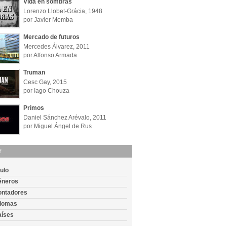
Vida en sombras
Lorenzo Llobet-Grácia, 1948
por Javier Memba
Mercado de futuros
Mercedes Álvarez, 2011
por Alfonso Armada
Truman
Cesc Gay, 2015
por Iago Chouza
Primos
Daniel Sánchez Arévalo, 2011
por Miguel Ángel de Rus
r
tulo
éneros
ontadores
diomas
aíses