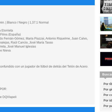
in. | Blanco / Negro | 1,37:1 Normal
Elorrieta
ilms (España)
 Fernán-Gómez, Maria Piazzai, Antonio Riquelme, Juan Calvo,
nalejas, Raúl Cancio, José María Tasso
ieta, José Manuel Iglesias
e Nieva
onfundido con un jugador de fútbol de detrás del Telón de Acero.
Busca
Por tí
POR:
Por g
Por c
e DQVlapeli
Por i
Por p