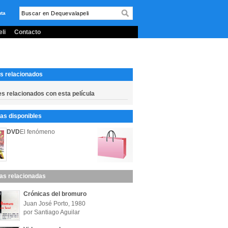
nta
li
Contacto
s relacionados
es relacionados con esta película
s disponibles
DVD
El fenómeno
las relacionadas
Crónicas del bromuro
Juan José Porto, 1980
por Santiago Aguilar