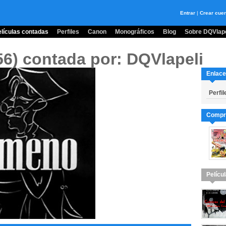
Entrar
|
Crear cue
lículas contadas
Perfiles
Canon
Monográficos
Blog
Sobre DQVlape
56)
contada por: DQVlapeli
Enlace
Perfil
Compra
Pelícu