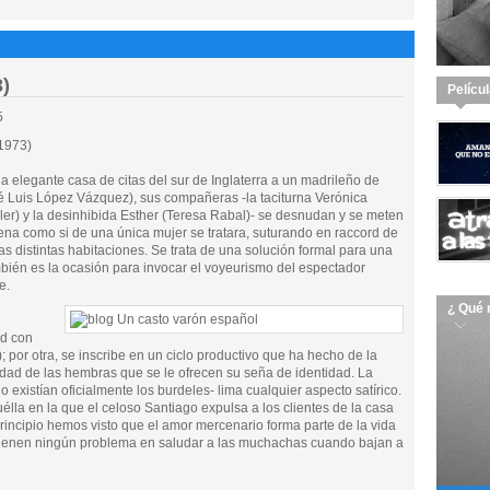
3)
Pelícu
5
1973)
 elegante casa de citas del sur de Inglaterra a un madrileño de
é Luis López Vázquez), sus compañeras -la taciturna Verónica
ller) y la desinhibida Esther (Teresa Rabal)- se desnudan y se meten
ena como si de una única mujer se tratara, suturando en raccord de
s distintas habitaciones. Se trata de una solución formal para una
también es la ocasión para invocar el voyeurismo del espectador
e.
¿ Qué 
ad con
 por otra, se inscribe en un ciclo productivo que ha hecho de la
lidad de las hembras que se le ofrecen su seña de identidad. La
existían oficialmente los burdeles- lima cualquier aspecto satírico.
lla en la que el celoso Santiago expulsa a los clientes de la casa
incipio hemos visto que el amor mercenario forma parte de la vida
 tienen ningún problema en saludar a las muchachas cuando bajan a