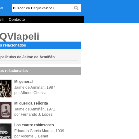
nta
li
Contacto
QVlapeli
s relacionados
 películas de Jaime de Armiñán
las relacionadas
Mi general
Jaime de Armiñán, 1987
por Alberto Chessa
Mi querida señorita
Jaime de Armiñán, 1971
por Fernando J. López
Los cuatro robinsones
Eduardo García Maroto, 1939
por Vicente J. Benet