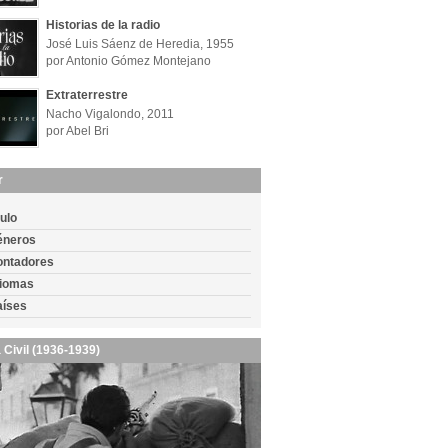
Historias de la radio
José Luis Sáenz de Heredia, 1955
por Antonio Gómez Montejano
Extraterrestre
Nacho Vigalondo, 2011
por Abel Bri
r
tulo
éneros
ontadores
diomas
aíses
 Civil (1936-1939)