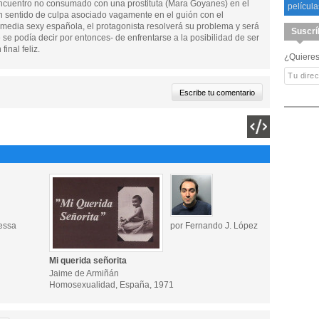
encuentro no consumado con una prostituta (Mara Goyanes) en el
película
n sentido de culpa asociado vagamente en el guión con el
comedia sexy española, el protagonista resolverá su problema y será
Suscrí
e se podía decir por entonces- de enfrentarse a la posibilidad de ser
inal feliz.
¿Quieres
essa
por Fernando J. López
Mi querida señorita
Jaime de Armiñán
Homosexualidad, España, 1971