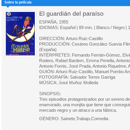
Sobre la película
El guardián del paraíso
ESPAÑA, 1955
IDIOMAS: Español | 89 min. | Blanco / Negro | 
DIRECCIÓN: Arturo Ruiz-Castillo
PRODUCCIÓN: Cesáreo González-Suevia Films
(España)
INTÉRPRETES: Fernando Fernán-Gómez, Elvira 
Rodero, Rafael Bardem, Emma Penella, Antonio 
Antonio Fornis, José Prada, Antonio Riquelme,
GUIÓN: Arturo Ruiz-Castillo, Manuel Pombo An
FOTOGRAFÍA: Salvador Torres Garriga
MÚSICA: José Muñoz Molleda
SINOPSIS:
Tres episodios protagonizados por un sereno de
enamorado, una monjita que tiene que conseguir
mercado negro y un atraco a una fábrica.
GÉNERO: Sainete,Trabajo,Comedia