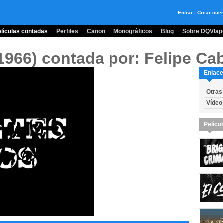
Entrar
|
Crear cue
lículas contadas
Perfiles
Canon
Monográficos
Blog
Sobre DQVlape
(1966)
contada por: Felipe Cab
Enlace
Otras
Vídeo
Pelícu