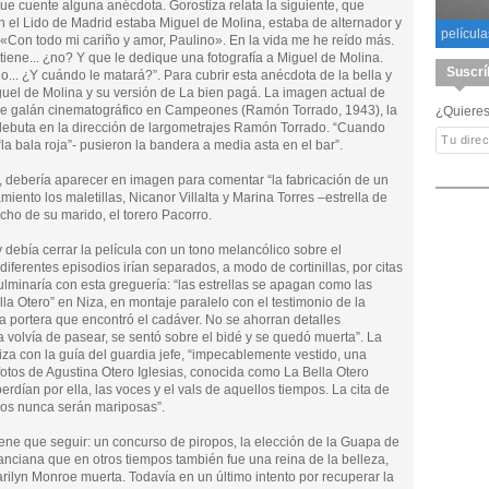
e cuente alguna anécdota. Gorostiza relata la siguiente, que
en el Lido de Madrid estaba Miguel de Molina, estaba de alternador y
película
: «Con todo mi cariño y amor, Paulino». En la vida me he reído más.
 tiene... ¿no? Y que le dedique una fotografía a Miguel de Molina.
Suscrí
o... ¿Y cuándo le matará?”. Para cubrir esta anécdota de la bella y
Miguel de Molina y su versión de La bien pagá. La imagen actual de
 de galán cinematográfico en Campeones (Ramón Torrado, 1943), la
¿Quieres
ebuta en la dirección de largometrajes Ramón Torrado. “Cuando
a bala roja”- pusieron la bandera a media asta en el bar”.
, debería aparecer en imagen para comentar “la fabricación de un
miento los maletillas, Nicanor Villalta y Marina Torres –estrella de
echo de su marido, el torero Pacorro.
 debía cerrar la película con un tono melancólico sobre el
iferentes episodios irían separados, a modo de cortinillas, por citas
lminaría con esta greguería: “las estrellas se apagan como las
lla Otero” en Niza, en montaje paralelo con el testimonio de la
la portera que encontró el cadáver. No se ahorran detalles
la volvía de pasear, se sentó sobre el bidé y se quedó muerta”. La
za con la guía del guardia jefe, “impecablemente vestido, una
fotos de Agustina Otero Iglesias, conocida como La Bella Otero
dían por ella, las voces y el vals de aquellos tiempos. La cita de
os nunca serán mariposas”.
iene que seguir: un concurso de piropos, la elección de la Guapa de
anciana que en otros tiempos también fue una reina de la belleza,
arilyn Monroe muerta. Todavía en un último intento por recuperar la