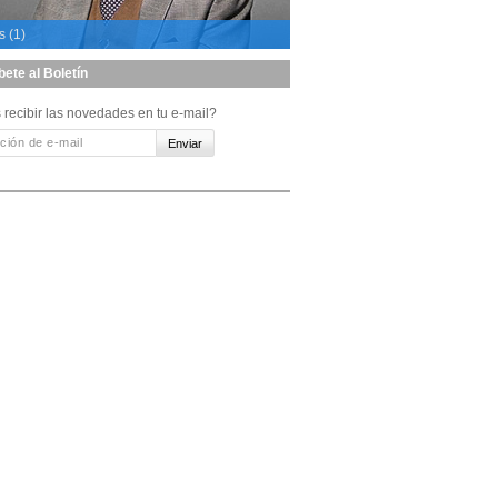
s (1)
bete al Boletín
 recibir las novedades en tu e-mail?