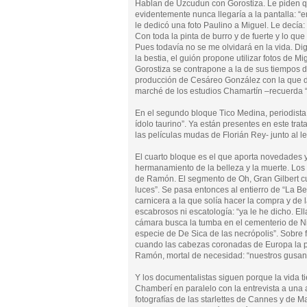
Hablan de Uzcudun con Gorostiza. Le piden qu
evidentemente nunca llegaría a la pantalla: “
le dedicó una foto Paulino a Miguel. Le decía
Con toda la pinta de burro y de fuerte y lo que
Pues todavía no se me olvidará en la vida. Dig
la bestia, el guión propone utilizar fotos de 
Gorostiza se contrapone a la de sus tiempos
producción de Cesáreo González con la que d
marché de los estudios Chamartín –recuerda “l
En el segundo bloque Tico Medina, periodista
ídolo taurino”. Ya están presentes en este trata
las películas mudas de Florián Rey- junto al l
El cuarto bloque es el que aporta novedades y
hermanamiento de la belleza y la muerte. Los d
de Ramón. El segmento de Oh, Gran Gilbert cu
luces”. Se pasa entonces al entierro de “La Be
carnicera a la que solía hacer la compra y de 
escabrosos ni escatología: “ya le he dicho. El
cámara busca la tumba en el cementerio de Ni
especie de De Sica de las necrópolis”. Sobre 
cuando las cabezas coronadas de Europa la per
Ramón, mortal de necesidad: “nuestros gusan
Y los documentalistas siguen porque la vida t
Chamberí en paralelo con la entrevista a una 
fotografías de las starlettes de Cannes y de M