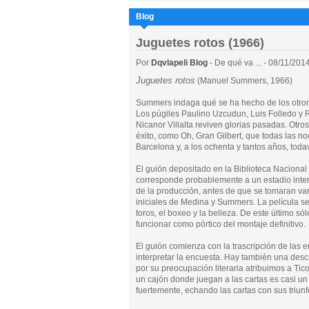
Blog
Juguetes rotos (1966)
Por
Dqvlapeli Blog
- De qué va ... - 08/11/201
Juguetes rotos
(Manuel Summers, 1966)
Summers indaga qué se ha hecho de los otrora 
Los púgiles Paulino Uzcudun, Luis Folledo y Ric
Nicanor Villalta reviven glorias pasadas. Otro
éxito, como Oh, Gran Gilbert, que todas las 
Barcelona y, a los ochenta y tantos años, toda
El guión depositado en la Biblioteca Nacional
corresponde probablemente a un estadio inte
de la producción, antes de que se tomaran vari
iniciales de Medina y Summers. La película se 
toros, el boxeo y la belleza. De este último s
funcionar como pórtico del montaje definitivo.
El guión comienza con la trascripción de las e
interpretar la encuesta. Hay también una desc
por su preocupación literaria atribuimos a Ti
un cajón donde juegan a las cartas es casi un
fuertemente, echando las cartas con sus triunfos