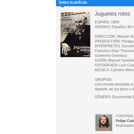
Sobre la película
Juguetes rotos
ESPAÑA, 1966
IDIOMAS: Español | 80 m
DIRECCIÓN: Manuel S
PRODUCCIÓN: Paraguas 
INTÉRPRETES: Documental
Francisco Díaz "Pacorro"
Guillermo Gorostiza
GUIÓN: Manuel Summer
FOTOGRAFÍA: Luis Cuadr
MÚSICA: Carmelo Bern
SINOPSIS:
Una mirada desolada a l
deporte, de los toros o 
GÉNERO: Documental,B
CONTADA 
Felipe Cab
Historiado