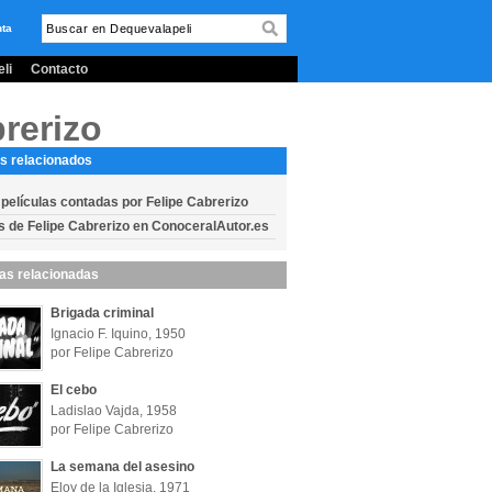
nta
li
Contacto
rerizo
s relacionados
 películas contadas por Felipe Cabrerizo
s de Felipe Cabrerizo en ConoceralAutor.es
las relacionadas
Brigada criminal
Ignacio F. Iquino, 1950
por Felipe Cabrerizo
El cebo
Ladislao Vajda, 1958
por Felipe Cabrerizo
La semana del asesino
Eloy de la Iglesia, 1971