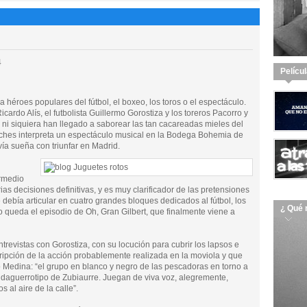
4
Pelícu
héroes populares del fútbol, el boxeo, los toros o el espectáculo.
ardo Alís, el futbolista Guillermo Gorostiza y los toreros Pacorro y
s ni siquiera han llegado a saborear las tan cacareadas mieles del
noches interpreta un espectáculo musical en la Bodega Bohemia de
vía sueña con triunfar en Madrid.
rmedio
as decisiones definitivas, y es muy clarificador de las pretensiones
debía articular en cuatro grandes bloques dedicados al fútbol, los
¿ Qué 
ólo queda el episodio de Oh, Gran Gilbert, que finalmente viene a
ntrevistas con Gorostiza, con su locución para cubrir los lapsos e
ripción de la acción probablemente realizada en la moviola y que
co Medina: “el grupo en blanco y negro de las pescadoras en torno a
 daguerrotipo de Zubiaurre. Juegan de viva voz, alegremente,
 al aire de la calle”.