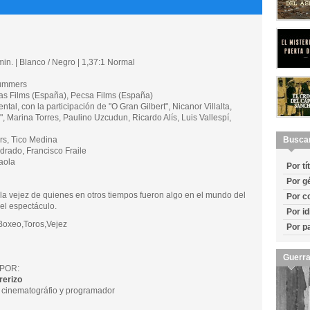
in. | Blanco / Negro | 1,37:1 Normal
ummers
Films (España), Pecsa Films (España)
, con la participación de "O Gran Gilbert", Nicanor Villalta,
, Marina Torres, Paulino Uzcudun, Ricardo Alís, Luis Vallespí,
s, Tico Medina
Busca
ado, Francisco Fraile
aola
Por tí
Por g
a vejez de quienes en otros tiempos fueron algo en el mundo del
Por c
del espectáculo.
Por i
oxeo,Toros,Vejez
Por p
Guerra
POR:
rerizo
r cinematográfio y programador