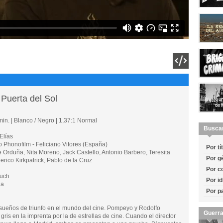
 Puerta del Sol
in. | Blanco / Negro | 1,37:1 Normal
Busca
Elías
honofilm - Feliciano Vitores (España)
Por tí
rduña, Nita Moreno, Jack Castello, Antonio Barbero, Teresita
Por g
derico Kirkpatrick, Pablo de la Cruz
Por c
uch
Por i
la
Por p
sueños de triunfo en el mundo del cine. Pompeyo y Rodolfo
Guerra
ris en la imprenta por la de estrellas de cine. Cuando el director