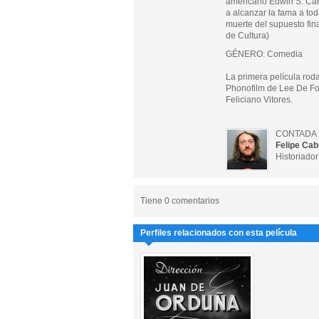
americano Edwin S. Car
a alcanzar la fama a to
muerte del supuesto fin
de Cultura)
GÉNERO: Comedia
La primera película rod
Phonofilm de Lee De For
Feliciano Vitores.
CONTADA 
Felipe Cab
Historiador
Tiene 0 comentarios
Perfiles relacionados con esta película