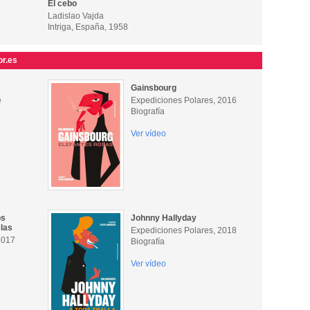
El cebo
Ladislao Vajda
Intriga, España, 1958
or.es
Gainsbourg
e
Expediciones Polares, 2016
Biografía
Ver vídeo
os
Johnny Hallyday
elas
Expediciones Polares, 2018
2017
Biografía
Ver vídeo