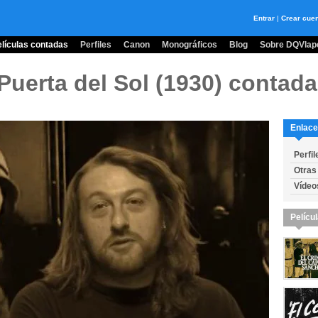
Entrar
|
Crear cue
lículas contadas
Perfiles
Canon
Monográficos
Blog
Sobre DQVlape
 Puerta del Sol (1930)
contada
Enlace
Perfil
Otras
Vídeo
Pelícu