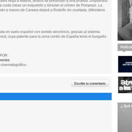
awa llega a Madrid, ambos se presentan a una prueba. Dispuestos
da costa roban un esqueleto y simulan el crimen de Pompeyo. La
ado a manos de Carawa dejará a Rodolfo sin coartada. (Ministerio
ada en suelo español con sonido sincrónico, gracias al sistema
est, cuya patente para la zona centro de España tenía el burgalés
Pelícu
POR:
rerizo
 cinematográfico.
¿ Qué 