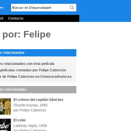
nta
li
Contacto
 por: Felipe
s relacionados
es relacionados con esta película
 películas contadas por Felipe Cabrerizo
s de Felipe Cabrerizo en ConoceralAutor.es
las relacionadas
El crimen del capitán Sánchez
Vicente Aranda, 1985
por Felipe Cabrerizo
El cebo
Ladislao Vajda, 1958
por Felipe Cabrerizo