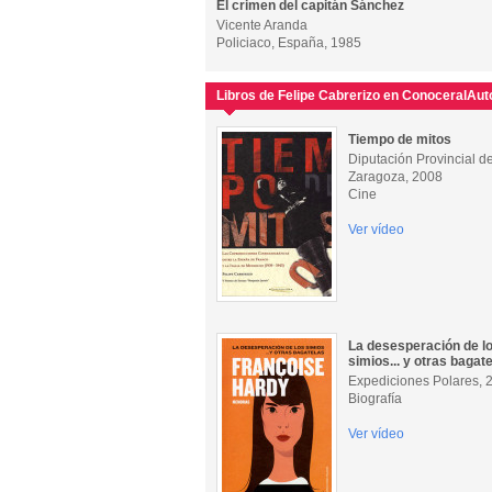
El crimen del capitán Sánchez
Vicente Aranda
Policiaco, España, 1985
Libros de Felipe Cabrerizo en ConoceralAut
Tiempo de mitos
Diputación Provincial d
Zaragoza, 2008
Cine
Ver vídeo
La desesperación de l
simios... y otras bagat
Expediciones Polares, 
Biografía
Ver vídeo