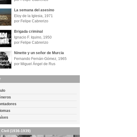
La semana del asesino
Eloy de la Iglesia, 1971
por Felipe Cabrerizo
Brigada criminal
Ignacio F. Iquino, 1950
por Felipe Cabrerizo
Ninette y un señor de Murcia
Fernando Fernán-Gómez, 1965
por Miguel Ángel de Rus
r
tulo
éneros
ontadores
diomas
aíses
 Civil (1936-1939)