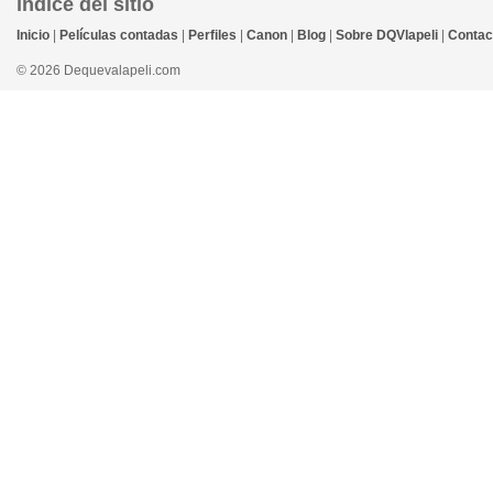
índice del sitio
Inicio
|
Películas contadas
|
Perfiles
|
Canon
|
Blog
|
Sobre DQVlapeli
|
Contac
© 2026 Dequevalapeli.com