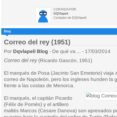
CONTADA POR:
DQVlapeli
Contador de DQVlapeli
Blog
Correo del rey (1951)
Por
Dqvlapeli Blog
- De qué va ... - 17/03/2014
Correo del rey
(Ricardo Gascón, 1951)
El marqués de Posa (Jacinto San Emeterio) viaja
correo de Napoleón, pero los ingleses hunden la go
frente a las costas de Menorca.
El marqués, el capitán Picardo
(Félix de Pomés) y el artillero
maltés Marcos (Cesare Danova) son apresados por
puestos bajo la custodia del señor de Turón (Rafae