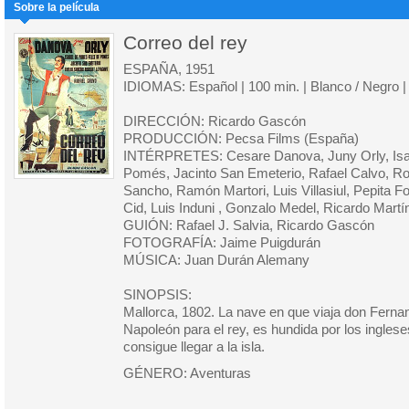
Sobre la película
Correo del rey
ESPAÑA, 1951
IDIOMAS: Español | 100 min. | Blanco / Negro |
DIRECCIÓN: Ricardo Gascón
PRODUCCIÓN: Pecsa Films (España)
INTÉRPRETES: Cesare Danova, Juny Orly, Isab
Pomés, Jacinto San Emeterio, Rafael Calvo, Rob
Sancho, Ramón Martori, Luis Villasiul, Pepita 
Cid, Luis Induni , Gonzalo Medel, Ricardo Martí
GUIÓN: Rafael J. Salvia, Ricardo Gascón
FOTOGRAFÍA: Jaime Puigdurán
MÚSICA: Juan Durán Alemany
SINOPSIS:
Mallorca, 1802. La nave en que viaja don Fern
Napoleón para el rey, es hundida por los ingleses
consigue llegar a la isla.
GÉNERO: Aventuras