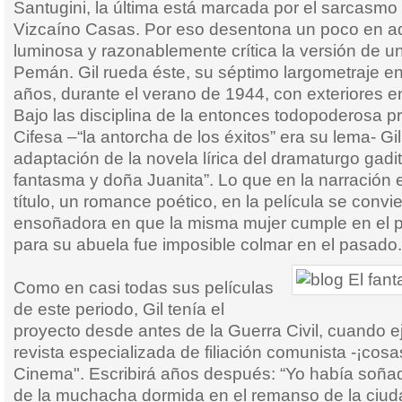
Santugini, la última está marcada por el sarcasm
Vizcaíno Casas. Por eso desentona un poco en aq
luminosa y razonablemente crítica la versión de 
Pemán. Gil rueda éste, su séptimo largometraje en
años, durante el verano de 1944, con exteriores e
Bajo las disciplina de la entonces todopoderosa p
Cifesa –“la antorcha de los éxitos” era su lema- G
adaptación de la novela lírica del dramaturgo gad
fantasma y doña Juanita”. Lo que en la narración e
título, un romance poético, en la película se convi
ensoñadora en que la misma mujer cumple en el p
para su abuela fue imposible colmar en el pasado.
Como en casi todas sus películas
de este periodo, Gil tenía el
proyecto desde antes de la Guerra Civil, cuando eje
revista especializada de filiación comunista -¡cos
Cinema". Escribirá años después: “Yo había soñad
de la muchacha dormida en el remanso de la ciuda