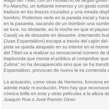
Mago del Tíbet, con un mostacho de largas guías 
Fu-Manchú, un turbante inmenso y un gesto contin
traduce en los brazos cruzados y una mirada displ
hombro. Podemos verle en la parada inicial y hac
en la pasarela, sacando de un trombón una sombri
se luce, no obstante, es la noche en que el payas
Casal) va de desastre en desastre. Intentando huir
(Juan Espantaléon) escapa a través del cajón del 
pista se queda atrapado en su interior en el mom
del Tíbet va a realizar su sensacional número de 
trapisonda que monta el público al comprobar que “
Zulima” no ha desaparecido sino que se ha trans
Espantaléon, provocan de nuevo la ira contenida 
La actuación, como otras de Herreros, funciona en
admite matiz ni evolución. Pero hay que reconocer
cómica brilla en esta y otras películas a la altura
Joaquín Roa o José Ramón Giner.