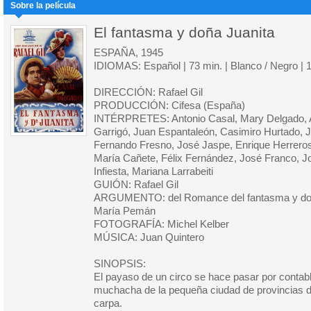
Sobre la película
El fantasma y doña Juanita
ESPAÑA, 1945
IDIOMAS: Español | 73 min. | Blanco / Negro | 
DIRECCIÓN: Rafael Gil
PRODUCCIÓN: Cifesa (España)
INTÉRPRETES: Antonio Casal, Mary Delgado, 
Garrigó, Juan Espantaleón, Casimiro Hurtado, J
Fernando Fresno, José Jaspe, Enrique Herreros,
María Cañete, Félix Fernández, José Franco, J
Infiesta, Mariana Larrabeiti
GUIÓN: Rafael Gil
ARGUMENTO: del Romance del fantasma y doña
María Pemán
FOTOGRAFÍA: Michel Kelber
MÚSICA: Juan Quintero
SINOPSIS:
El payaso de un circo se hace pasar por contabl
muchacha de la pequeña ciudad de provincias d
carpa.