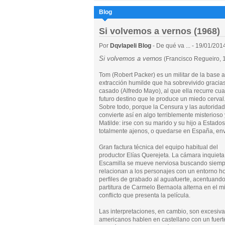
Blog
Si volvemos a vernos (1968)
Por
Dqvlapeli Blog
- De qué va ... - 19/01/201
Si volvemos a vernos
(Francisco Regueiro, 
Tom (Robert Packer) es un militar de la base
extracción humilde que ha sobrevivido gracias
casado (Alfredo Mayo), al que ella recurre c
futuro destino que le produce un miedo cerval
Sobre todo, porque la Censura y las autoridad
convierte así en algo terriblemente misterios
Matilde: irse con su marido y su hijo a Estad
totalmente ajenos, o quedarse en España, envue
Gran factura técnica del equipo habitual del
productor Elías Querejeta. La cámara inquieta
Escamilla se mueve nerviosa buscando siempre
relacionan a los personajes con un entorno hos
perfiles de grabado al aguafuerte, acentuando 
partitura de Carmelo Bernaola alterna en el m
conflicto que presenta la película.
Las interpretaciones, en cambio, son excesiva
americanos hablen en castellano con un fuerte