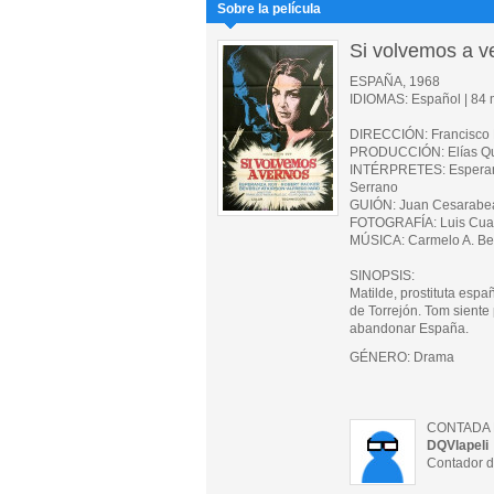
Sobre la película
Si volvemos a v
ESPAÑA, 1968
IDIOMAS: Español | 84 m
DIRECCIÓN: Francisco
PRODUCCIÓN: Elías Que
INTÉRPRETES: Esperanza
Serrano
GUIÓN: Juan Cesarabea
FOTOGRAFÍA: Luis Cua
MÚSICA: Carmelo A. Be
SINOPSIS:
Matilde, prostituta esp
de Torrejón. Tom siente
abandonar España.
GÉNERO: Drama
CONTADA 
DQVlapeli
Contador d