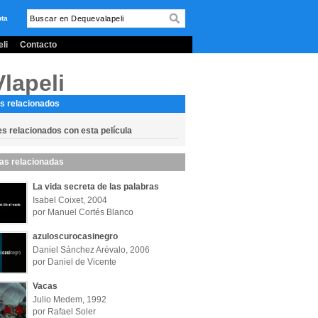
nta
li
Contacto
lapeli
s relacionados
es relacionados con esta película
las relacionadas
La vida secreta de las palabras
Isabel Coixet, 2004
por Manuel Cortés Blanco
azuloscurocasinegro
Daniel Sánchez Arévalo, 2006
por Daniel de Vicente
Vacas
Julio Medem, 1992
por Rafael Soler