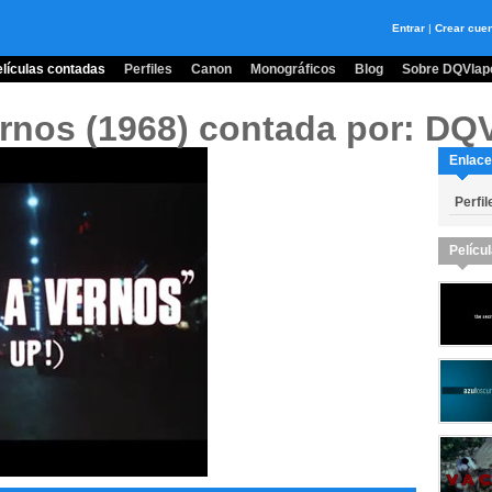
Entrar
|
Crear cue
lículas contadas
Perfiles
Canon
Monográficos
Blog
Sobre DQVlape
ernos (1968)
contada por: DQV
Enlace
Perfil
Pelícu