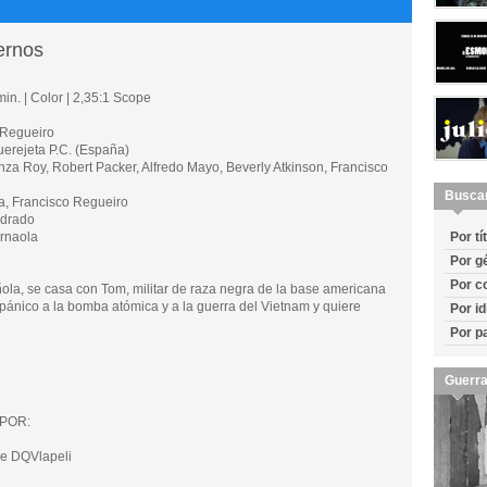
ernos
in. | Color | 2,35:1 Scope
 Regueiro
rejeta P.C. (España)
 Roy, Robert Packer, Alfredo Mayo, Beverly Atkinson, Francisco
Busca
, Francisco Regueiro
drado
rnaola
Por tí
Por g
Por c
añola, se casa con Tom, militar de raza negra de la base americana
 pánico a la bomba atómica y a la guerra del Vietnam y quiere
Por i
Por p
Guerra
POR:
e DQVlapeli