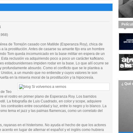
Pelícu
4
1968)
 aérea de Torrejón casado con Matilde (Esperanza Roy), chica de
 a la prostitución. Antes de casarse su amante fijo era un hombre
uando Tom queda incomunicado en la base militar en espera de un
. Esta reclusión va adquiriendo poco a poco un carácter kafkiano.
es estadounidenses impiden rodar en la base. Lo que allí ocurre se
o y profundamente absurdo. Como el conflicto que se le plantea a
os Unidos, a un mundo que no entiende y cuyos valores le son
lta en la miseria moral de la prostitución y la hipocresía.
¿ Qué 
 de Teo
 el rostro en primer plano de Esperanza Roy. Los barridos
til. La fotografía de Luis Cuadrado, en color y scope, adquiere
los contrastes entre oscuridad y luz, entre lo negro y lo blanco. La
ismo tema el jazz y las palmas flamencas, como un correlato del
s, rayanas en el histerismo. No ayuda el hecho de que los actores
 acento en lugar de alternar el español y el inglés como hubiera