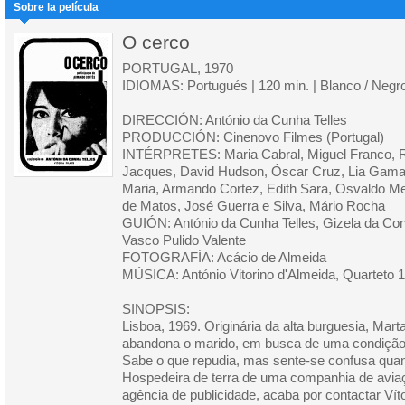
Sobre la película
O cerco
PORTUGAL, 1970
IDIOMAS: Portugués | 120 min. | Blanco / Negr
DIRECCIÓN: António da Cunha Telles
PRODUCCIÓN: Cinenovo Filmes (Portugal)
INTÉRPRETES: Maria Cabral, Miguel Franco, R
Jacques, David Hudson, Óscar Cruz, Lia Gama,
Maria, Armando Cortez, Edith Sara, Osvaldo Me
de Matos, José Guerra e Silva, Mário Rocha
GUIÓN: António da Cunha Telles, Gizela da Con
Vasco Pulido Valente
FOTOGRAFÍA: Acácio de Almeida
MÚSICA: António Vitorino d'Almeida, Quarteto 
SINOPSIS:
Lisboa, 1969. Originária da alta burguesia, Mart
abandona o marido, em busca de uma condição 
Sabe o que repudia, mas sente-se confusa quan
Hospedeira de terra de uma companhia de avi
agência de publicidade, acaba por contactar Vít