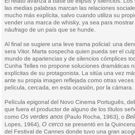
El relato avanza a base de elipsis y silencios. Lo
las medias palabras marcan las relaciones social
mucho más explícita, salvo cuando utiliza su prop
vender una marca de whisky, ya sea para mostrar 
náufrago de un país que se hunde.
Al final se sugiere una leve trama policial: una de
sera Vitor. Marta sospecha quien pueda ser el cul
mundo de apariencias y de silencios cómplices t
Cunha Telles no propone soluciones dramáticas n
explícitas de su protagonista. La sitúa una vez más
ante su propia imagen reflejada como otras veces a
película, cercada, en esta ocasión, por la cámara.
Película epigonal del Novo Cinema Português, debu
que fuera el productor de alguno de los títulos se
Os verdes anos
Bel
como
(Paulo Rocha, 1963), o
O cerco
Lopes, 1964),
se presentó en la Quincena
del Festival de Cannes donde tuvo una gran acogi