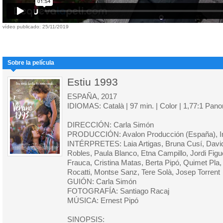
vídeo publicado: 25/11/2019
Sobre la película
Estiu 1993
ESPAÑA, 2017
IDIOMAS: Català | 97 min. | Color | 1,77:1 Pan
DIRECCIÓN: Carla Simón
PRODUCCIÓN: Avalon Producción (España), Ini
INTÉRPRETES: Laia Artigas, Bruna Cusí, David
Robles, Paula Blanco, Etna Campillo, Jordi Figue
Frauca, Cristina Matas, Berta Pipó, Quimet Pla,
Rocatti, Montse Sanz, Tere Solà, Josep Torrent
GUIÓN: Carla Simón
FOTOGRAFÍA: Santiago Racaj
MÚSICA: Ernest Pipó
SINOPSIS: