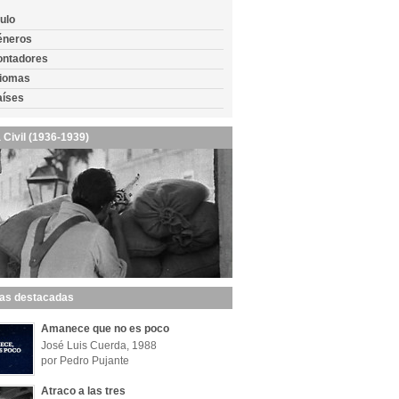
tulo
éneros
ontadores
diomas
aíses
 Civil (1936-1939)
las destacadas
Amanece que no es poco
José Luis Cuerda, 1988
por Pedro Pujante
Atraco a las tres