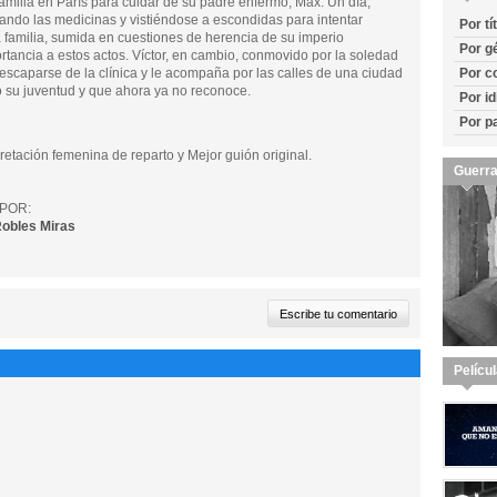
familia en París para cuidar de su padre enfermo, Max. Un día,
rando las medicinas y vistiéndose a escondidas para intentar
Por tí
a familia, sumida en cuestiones de herencia de su imperio
Por g
rtancia a estos actos. Víctor, en cambio, conmovido por la soledad
 escaparse de la clínica y le acompaña por las calles de una ciudad
Por c
 su juventud y que ahora ya no reconoce.
Por i
Por p
retación femenina de reparto y Mejor guión original.
Guerra
POR:
Robles Miras
Pelícu