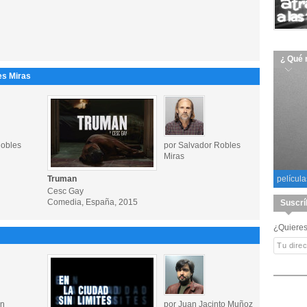
¿ Qué 
es Miras
Robles
por Salvador Robles
Miras
Truman
película
Cesc Gay
Comedia, España, 2015
Suscrí
¿Quieres
on
por Juan Jacinto Muñoz