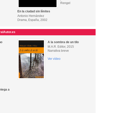
Rengel
En la ciudad sin límites
Antonio Hernández
Drama, España, 2002
ralAutor.es
no
A la sombra de un tilo
M.A.R. Editor, 2015
Narrativa breve
Ver vídeo
niega a