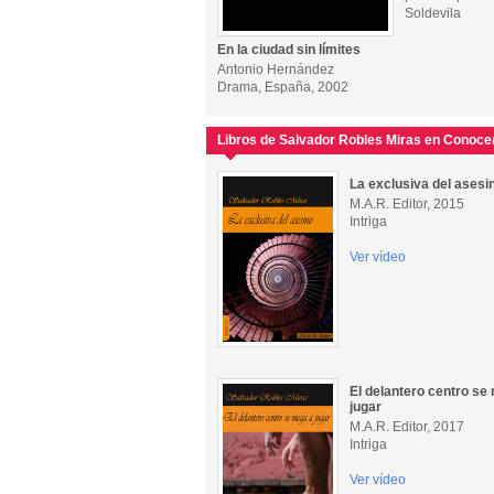
Soldevila
En la ciudad sin límites
Antonio Hernández
Drama, España, 2002
Libros de Salvador Robles Miras en Conoce
La exclusiva del asesi
M.A.R. Editor, 2015
Intriga
Ver vídeo
El delantero centro se 
jugar
M.A.R. Editor, 2017
Intriga
Ver vídeo