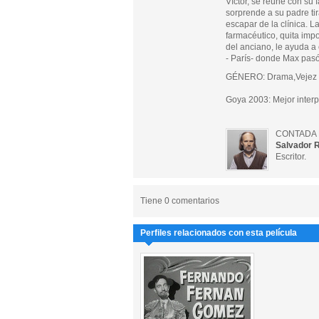
Víctor, se reúne con su 
sorprende a su padre ti
escapar de la clínica. L
farmacéutico, quita impo
del anciano, le ayuda a
- París- donde Max pasó
GÉNERO: Drama,Vejez
Goya 2003: Mejor interp
CONTADA 
Salvador 
Escritor.
Tiene 0 comentarios
Perfiles relacionados con esta película