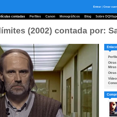
Entrar
|
Crear cue
lículas contadas
Perfiles
Canon
Monográficos
Blog
Sobre DQVlape
límites (2002)
contada por: S
Enlace
Perfil
Otras
Miras
Otras
Vídeo
Conoc
Compra