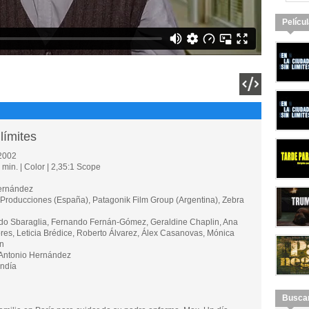
Pelícu
límites
2002
min. | Color | 2,35:1 Scope
ernández
oducciones (España), Patagonik Film Group (Argentina), Zebra
 Sbaraglia, Fernando Fernán-Gómez, Geraldine Chaplin, Ana
es, Leticia Brédice, Roberto Álvarez, Álex Casanovas, Mónica
ón
 Antonio Hernández
ndía
Busca