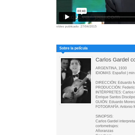
vídeo publicado: 27/04/2015
Sobre la película
Carlos Gardel c
ARGENTINA, 1930
IDIOMAS: Español | min.
DIRECCIÓN: Eduardo M
PRODUCCIÓN: Federico 
INTÉRPRETES: Carlos Ga
Enrique Santos Discépol
GUIÓN: Eduardo Morera
FOTOGRAFÍA: Antonio 
SINOPSIS:
Carlos Gardel interpret
cortometrajes:
Añoranzas