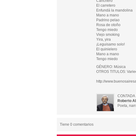
Canchero
El carretero
Enfundá la mandolina
Mano a mano
Padrino pelao
Rosa de otoño
Tengo miedo
Viejo smoking
Yira, yira
¡Leguisamo solo!
El quinielero
Mano a mano
Tengo miedo
GÉNERO: Música
OTROS TITULOS: Varieda
http://www.buenosairesa
CONTADA 
Roberto Al
Poeta, narr
Tiene 0 comentarios