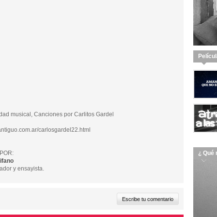
Pelícu
d musical, Canciones por Carlitos Gardel
ntiguo.com.ar/carlosgardel22.html
POR:
¿ Qué 
ifano
ador y ensayista.