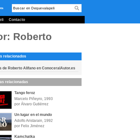
nta
li
Contacto
or: Roberto
s relacionados
s de Roberto Alifano en ConoceralAutor.es
las relacionadas
Tango feroz
Marcelo Piñeyro, 1993
por Álvaro Gutiérrez
Un lugar en el mundo
Adolfo Aristarain, 1992
por Felix Jiménez
Kamchatka