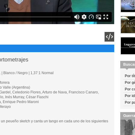
ortometrajes
Busca
 | Blanco / Negro | 1,37:1 Normal
Por tí
orera
Por g
Valle (Argentina)
Por c
rdel, Celedonio Flores, Arturo de Nava, Francisco Canaro,
Por i
o, Inés Murray, César Fiaschi
, Enrique Pedro Maroni
Por p
Merayo
Guerra
a un peueño sketch y canta un tango en cada uno de los siguientes