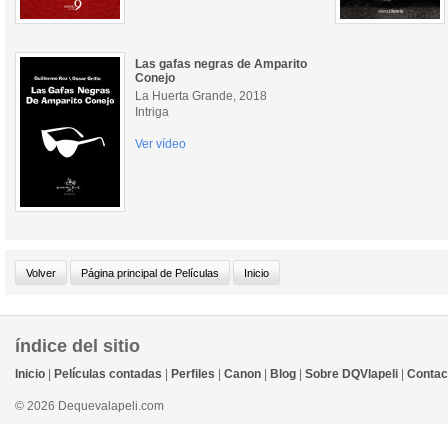
Las gafas negras de Amparito
Conejo
La Huerta Grande, 2018
Intriga
Ver vídeo
índice del sitio
Inicio
|
Películas contadas
|
Perfiles
|
Canon
|
Blog
|
Sobre DQVlapeli
|
Contac
© 2026 Dequevalapeli.com