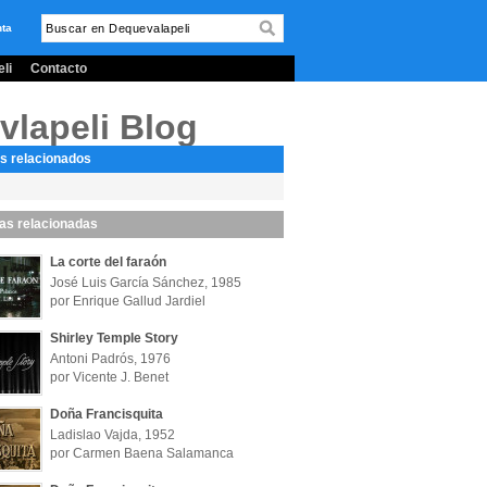
nta
li
Contacto
vlapeli Blog
s relacionados
las relacionadas
La corte del faraón
José Luis García Sánchez, 1985
por Enrique Gallud Jardiel
Shirley Temple Story
Antoni Padrós, 1976
por Vicente J. Benet
Doña Francisquita
Ladislao Vajda, 1952
por Carmen Baena Salamanca