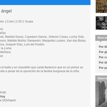
 ángel
in. | Color | 2,35:1 Scope
uch
aña)
, Maribel Ayuso, Cayetano García , Antonio Casas, Luchy Soto,
Busca
 Bruno, Matilde Muñoz Sampedro, Margarita Lozano, Xan das Bolas,
oca, Joaquín Díaz, Luis del Pueblo
Por tí
e la Loma
Albiñana
Por g
bar
Por c
Por i
 el baile y un chavalillo que canta flamenco que es un primor se
Por p
xito a pesar de la oposición de la familia burguesa de la niña.
Guerra
POR:
Blog
e DQVlapeli