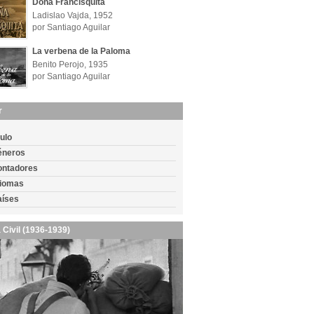
Doña Francisquita
Ladislao Vajda, 1952
por Santiago Aguilar
La verbena de la Paloma
Benito Perojo, 1935
por Santiago Aguilar
r
tulo
éneros
ontadores
diomas
aíses
 Civil (1936-1939)