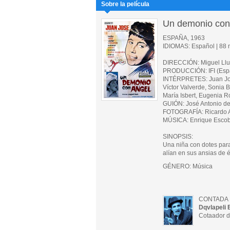
Sobre la película
Un demonio con
ESPAÑA, 1963
IDIOMAS: Español | 88 m
DIRECCIÓN: Miguel Ll
PRODUCCIÓN: IFI (Esp
INTÉRPRETES: Juan José
Víctor Valverde, Sonia
María Isbert, Eugenia R
GUIÓN: José Antonio d
FOTOGRAFÍA: Ricardo 
MÚSICA: Enrique Esco
SINOPSIS:
Una niña con dotes para
alían en sus ansias de é
GÉNERO: Música
CONTADA 
Dqvlapeli 
Cotaador d