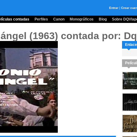
Entrar
|
Crear cue
lículas contadas
Perfiles
Canon
Monográficos
Blog
Sobre DQVlape
ángel (1963)
contada por: Dq
Enlace
Pelícu