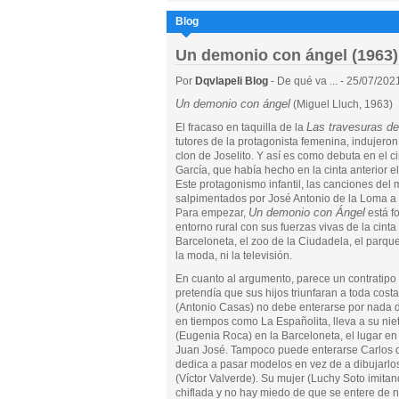
Blog
Un demonio con ángel (1963)
Por
Dqvlapeli Blog
- De qué va ... - 25/07/202
Un demonio con ángel
(Miguel Lluch, 1963)
Las travesuras d
El fracaso en taquilla de la
tutores de la protagonista femenina, indujeron 
clon de Joselito. Y así es como debuta en el 
García, que había hecho en la cinta anterior el
Este protagonismo infantil, las canciones del
salpimentados por José Antonio de la Loma a l
Un demonio con Ángel
Para empezar,
está f
entorno rural con sus fuerzas vivas de la cinta
Barceloneta, el zoo de la Ciudadela, el parque
la moda, ni la televisión.
En cuanto al argumento, parece un contratipo
pretendía que sus hijos triunfaran a toda cost
(Antonio Casas) no debe enterarse por nada
en tiempos como La Españolita, lleva a su niet
(Eugenia Roca) en la Barceloneta, el lugar en e
Juan José. Tampoco puede enterarse Carlos d
dedica a pasar modelos en vez de a dibujarlo
(Víctor Valverde). Su mujer (Luchy Soto imi
chiflada y no hay miedo de que se entere de