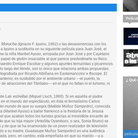
Pelícu
1
e Morucha
(Ignacio F. Iquino, 1962) o las desavenencias con los
a Iquino a sustituirla en su siguiente película para Juan José, el
cine la niña Maribel Ayuso, arropada por Juan José y por Cayetano
 papel de glotón insaciable al que parece predestinarle su físico.
 maestro Enrique Escobar y algunos apuntes ternuristas y picarescos
o largo del libreto, son lo único que relaciona ambas propuestas.
otografiada por Ricardo Albiñana en Eastamancolor e Ifiscope. El
 anterior, es susitutido por el ambiente urbano —el puerto, la
¿ Qué 
 de atracciones del Tibidabo— en el que no faltan ni el turismo, ni
Las estrellas
 de
(Miguel Lluch, 1960). Si en aquélla el padre
a en el mundo del espectáculo, en ésta el formalísimo Carlos
 del mundo de que su suegra (Matilde Muñoz Sampedro), conocida
a (Maribel Ayuso) a bailar flamenco a la freiduría de la Jesusa
l que acaban todos los turistas gracias al irresistible encanto de
e que su hija mayor (Antoñita Oyamburu, o sea, Sonia Bruno) se
s y de que se ha enamorado de un joven realizador de televisión
tando a su madre, Guadalupe Muñoz Sampedro) es una auténtica
película
 nada, pero, en cambio, está empeñada en que su marido —y a