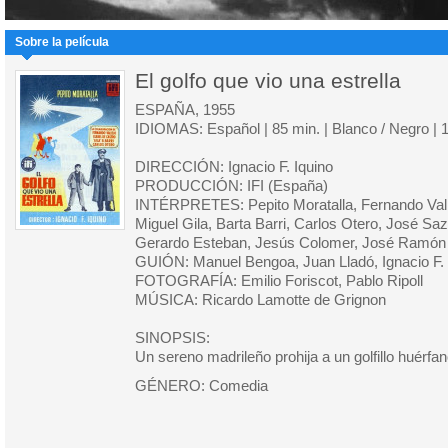
Sobre la película
El golfo que vio una estrella
ESPAÑA, 1955
IDIOMAS: Español | 85 min. | Blanco / Negro | 
DIRECCIÓN: Ignacio F. Iquino
PRODUCCIÓN: IFI (España)
INTÉRPRETES: Pepito Moratalla, Fernando Valle
Miguel Gila, Barta Barri, Carlos Otero, José Saz
Gerardo Esteban, Jesús Colomer, José Ramón
GUIÓN: Manuel Bengoa, Juan Lladó, Ignacio F. 
FOTOGRAFÍA: Emilio Foriscot, Pablo Ripoll
MÚSICA: Ricardo Lamotte de Grignon
SINOPSIS:
Un sereno madrileño prohija a un golfillo huérfan
GÉNERO: Comedia