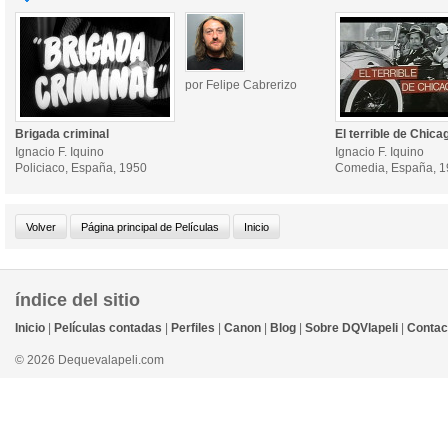
por Felipe Cabrerizo
Brigada criminal
El terrible de Chica
Ignacio F. Iquino
Ignacio F. Iquino
Policiaco, España, 1950
Comedia, España, 
índice del sitio
Inicio
|
Películas contadas
|
Perfiles
|
Canon
|
Blog
|
Sobre DQVlapeli
|
Contac
© 2026 Dequevalapeli.com