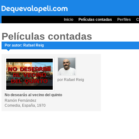
Inicio
Películas contadas
Perfiles
C
Películas contadas
Por autor: Rafael Reig
por Rafael Reig
No desearás al vecino del quinto
Ramón Fernández
Comedia, España, 1970