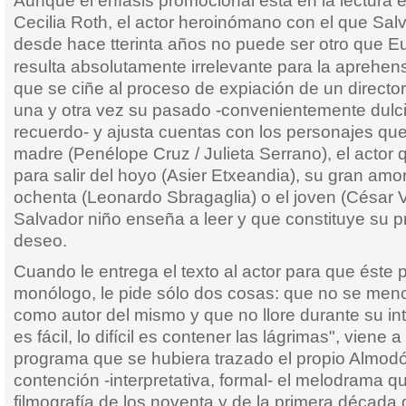
Aunque el énfasis promocional está en la lectura 
Cecilia Roth, el actor heroinómano con el que Sal
desde hace tterinta años no puede ser otro que E
resulta absolutamente irrelevante para la aprehe
que se ciñe al proceso de expiación de un directo
una y otra vez su pasado -convenientemente dulcif
recuerdo- y ajusta cuentas con los personajes qu
madre (Penélope Cruz / Julieta Serrano), el actor q
para salir del hoyo (Asier Etxeandia), su gran amo
ochenta (Leonardo Sbragaglia) o el joven (César V
Salvador niño enseña a leer y que constituye su p
deseo.
Cuando le entrega el texto al actor para que ést
monólogo, le pide sólo dos cosas: que no se men
como autor del mismo y que no llore durante su int
es fácil, lo difícil es contener las lágrimas", viene 
programa que se hubiera trazado el propio Almodó
contención -interpretativa, formal- el melodrama qu
filmografía de los noventa y de la primera década d