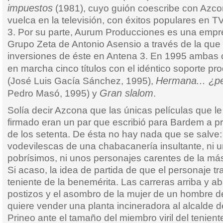
impuestos
(1981), cuyo guión coescribe con Azc
vuelca en la televisión, con éxitos populares en 
3. Por su parte, Aurum Producciones es una empre
Grupo Zeta de Antonio Asensio a través de la que 
inversiones de éste en Antena 3. En 1995 amba
en marcha cinco títulos con el idéntico soporte pr
Hermana... ¿p
(José Luis Gacía Sánchez, 1995),
Gran slalom
Pedro Masó, 1995) y
.
Solía decir Azcona que las únicas películas que le
firmado eran un par que escribió para Bardem a pr
de los setenta. De ésta no hay nada que se salve:
vodevilescas de una chabacanería insultante, ni 
pobrísimos, ni unos personajes carentes de la más
Si acaso, la idea de partida de que el personaje t
teniente de la benemérita. Las carreras arriba y a
postizos y el asombro de la mujer de un hombre d
quiere vender una planta incineradora al alcalde d
Prineo ante el tamaño del miembro viril del tenien