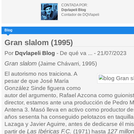
CONTADA POR:
Dqvlapeli Blog
Contador de DQVlapeli
Blog
Gran slalom (1995)
Por
Dqvlapeli Blog
- De qué va ... - 21/07/2023
Gran slalom
(Jaime Chávarri, 1995)
El autorismo nos traiciona. A
pesar de que José María
González Sinde figuera como
autor del argumento, Rafael Azcona como guionis
director, estamos ante una producción de Pedro 
Antena 3. Masó lleva en activo como productor de
años sesenta ha conseguido pelotazos en taquilla 
Lazaga y Javier Aguirre, antes de dedicarse él mis
Las Ibéricas F.C.
127 millon
partir de
(1971) hasta